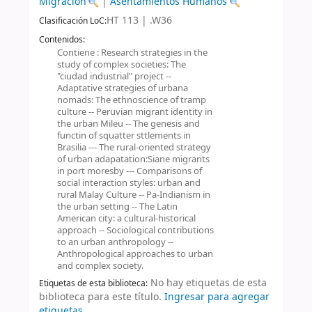
Migración
|
Asentamientos Humanos
HT 113 | .W36
Clasificación LoC:
Contenidos:
Contiene : Research strategies in the
study of complex societies: The
"ciudad industrial" project --
Adaptative strategies of urbana
nomads: The ethnoscience of tramp
culture -- Peruvian migrant identity in
the urban Mileu -- The genesis and
functin of squatter sttlements in
Brasilia --- The rural-oriented strategy
of urban adapatation:Siane migrants
in port moresby --- Comparisons of
social interaction styles: urban and
rural Malay Culture -- Pa-Indianism in
the urban setting -- The Latin
American city: a cultural-historical
approach -- Sociological contributions
to an urban anthropology --
Anthropological approaches to urban
and complex society.
No hay etiquetas de esta
Etiquetas de esta biblioteca:
biblioteca para este título.
Ingresar para agregar
etiquetas.