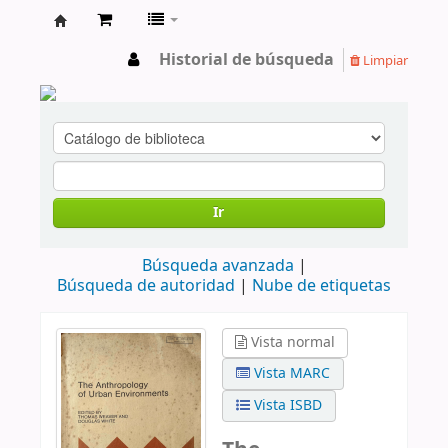
cendoc
Historial de búsqueda
Limpiar
Ir
Búsqueda avanzada
Búsqueda de autoridad
Nube de etiquetas
Vista normal
Vista MARC
Vista ISBD