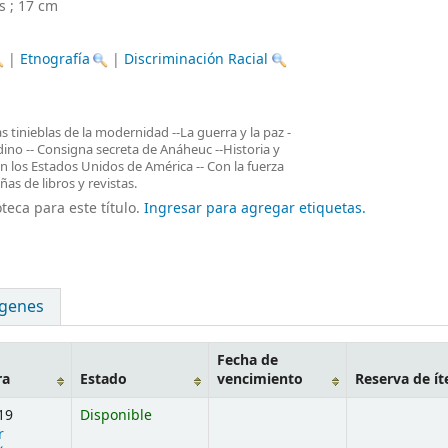
s ; 17 cm
|
Etnografía
|
Discriminación Racial
s tinieblas de la modernidad --La guerra y la paz -
ino -- Consigna secreta de Anáheuc --Historia y
 en los Estados Unidos de América -- Con la fuerza
s de libros y revistas.
teca para este título.
Ingresar para agregar etiquetas.
genes
Fecha de
ra
Estado
vencimiento
Reserva de í
19
Disponible
r