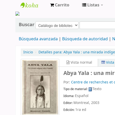
Carrito
Listas
cendoc
Buscar
Búsqueda avanzada
Búsqueda de autoridad
N
Inicio
›
Detalles para:
Abya Yala :
una mirada indíg
Vista normal
Vist
Abya Yala : una mi
Por:
Centre de recherches et 
Texto
Tipo de material:
Español
Idioma:
Montreal,
2003
Editor:
1ra ed
Edición: