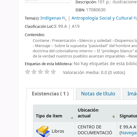
101 p.: ilustracione
Descripción:
17080630
ISBN:
Indígenas
|
Antropología Social y Cultural
Tema(s):
E 99.A | A19
Clasificación LoC:
Contenidos:
Contiene : Presentación --Silencio y soledad --Disipemos la
- Mensaje -- Sobre la supuesta "pasividad" del hombre and
doctrina del colonialismo interno -- El "privilegio blanco"
de la verdad nuestros pueblos avanzan imparables --Reseña
No hay etiquetas de esta biblio
Etiquetas de esta biblioteca:
Valoración media: 0.0 (0 votos)
Existencias
( 1 )
Notas de título
Imá
Ubicación
Tipo de ítem
actual
Signatu
CENTRO DE
E 99.A A
Libros
DOCUMENTACIÓ
(
Navega