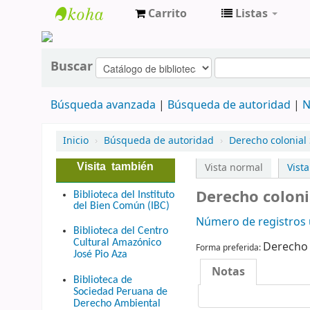
Carrito
Listas
cendoc
Buscar
Búsqueda avanzada
Búsqueda de autoridad
N
Inicio
›
Búsqueda de autoridad
›
Derecho colonial 
Visita también
Vista normal
Vist
Derecho coloni
Biblioteca del Instituto
del Bien Común (IBC)
Número de registros u
Biblioteca del Centro
Cultural Amazónico
Derecho 
Forma preferida:
José Pio Aza
Notas
Biblioteca de
Sociedad Peruana de
Derecho Ambiental