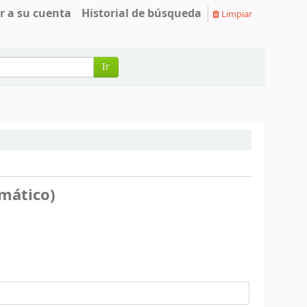
r a su cuenta
Historial de búsqueda
Limpiar
Ir
emático)