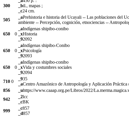
_a
450 p. :
300
_b
il., mapas ;
_c
24 cm.
_a
Prehistoria e historia del Ucayali -- Las poblaciones del 
505
ambiente -- Percepción, cognición, etnociencias -- Antropolog
_a
Indígenas shipibo-conibo
650
0
_x
Historia
_9
2092
_a
Indígenas shipibo-Conibo
650
0
_x
Psicología
_9
2093
_a
Indígenas shipibo-conibo
650
0
_x
Vida y costumbres sociales
_9
2094
_9
35
710
0
_a
Centro Amazónico de Antropología y Aplicación Práctica 
856
_u
https://www.caaap.org.pe/Libros/2022/La.merma.magica.vi
_2
lcc
942
_c
BK
_c
857
999
_d
857