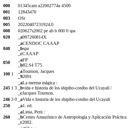
000
01345cam a22002774a 4500
001
12843470
003
OSt
005
20220407231924.0
008
020627s2002 pe ab b 000 0 spa
020
_a
997260814X
_a
CENDOC CAAAP
040
_b
spa
_c
CAAAP
_a
FP
050
_b
82.S4 T75
_a
Tournon, Jacques
100
1
_9
2091
_a
La merma mágica :
245
1
3
_b
vida e historia de los shipibo-conibo del Ucayali /
_c
Jacques Tournon.
246
3
0
_a
Vida e historia de los shipibo-conibo del Ucayali
250
_a
1. ed.
_a
Lima, Perú :
260
_b
Centro Amazónico de Antropología y Aplicación Práctic
_c
2002.