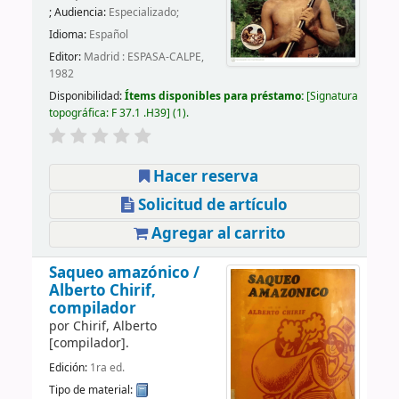
; Audiencia:
Especializado;
Idioma:
Español
Editor:
Madrid : ESPASA-CALPE,
1982
Disponibilidad:
Ítems disponibles para préstamo:
Signatura
topográfica:
F 37.1 .H39
(1).
Hacer reserva
Solicitud de artículo
Agregar al carrito
Saqueo amazónico /
Alberto Chirif,
compilador
por
Chirif, Alberto
[compilador]
.
Edición:
1ra ed.
Tipo de material: