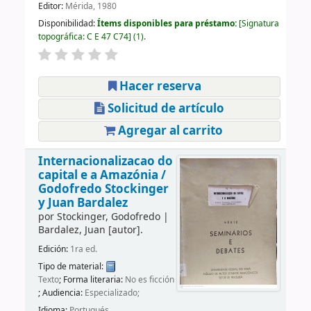
Editor:
Mérida, 1980
Disponibilidad:
Ítems disponibles para préstamo:
Signatura
topográfica:
C E 47 C74
(1).
Hacer reserva
Solicitud de artículo
Agregar al carrito
Internacionalizacao do
capital e a Amazónia /
Godofredo Stockinger
y Juan Bardalez
por
Stockinger, Godofredo
|
Bardalez, Juan
[autor]
.
Edición:
1ra ed.
Tipo de material:
Texto
; Forma literaria:
No es ficción
; Audiencia:
Especializado;
Idioma:
Portugués