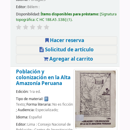
Editor:
Bélem :
Disponibilidad:
Ítems disponibles para préstamo:
Signatura
topográfica:
C HC 188.A5 .S38i
(1).
Hacer reserva
Solicitud de artículo
Agregar al carrito
Población y
colonización en la Alta
Amazonía Peruana
Edición:
1ra ed.
Tipo de material:
Texto
; Forma literaria:
No es ficción
; Audiencia:
Especializado;
Idioma:
Español
Editor:
Lima : Consejo Nacional de
Población : Centro de Investigación