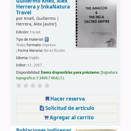
Guillermo Knell, Alex
Herrera y InkaNatura
Travel
por
Knell, Guillermo
|
Herrera, Alex
[autor]
.
Edición:
1ra ed.
Tipo de material:
Texto
; Formato:
impreso
; Forma literaria:
No es ficción
Idioma:
Inglés
Editor:
s.l., 2007
Disponibilidad:
Ítems disponibles para préstamo:
Signatura
topográfica:
F 3409.7 K64
(1).
Hacer reserva
Solicitud de artículo
Agregar al carrito
Poblaciones indígenas