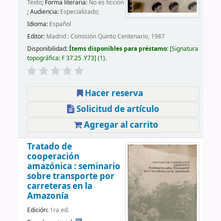
Texto
; Forma literaria:
No es ficción
; Audiencia:
Especializado;
Idioma:
Español
Editor:
Madrid : Comisión Quinto Centenario, 1987
Disponibilidad:
Ítems disponibles para préstamo:
Signatura
topográfica:
F 37.25 .Y73
(1).
Hacer reserva
Solicitud de artículo
Agregar al carrito
Tratado de
cooperación
amazónica : seminario
sobre transporte por
carreteras en la
Amazonía
Edición:
1ra ed.