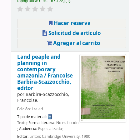
topográfica:
C HC 167 .L28
(1).
Hacer reserva
Solicitud de artículo
Agregar al carrito
Land peaple and
planning in
contemporary
amazonia /
Francoise
Barbira-Scazzocchio,
editor
por
Barbira-Scazzocchio,
Francoise.
Edición:
1ra ed.
Tipo de material:
Texto
; Forma literaria:
No es ficción
; Audiencia:
Especializado;
Editor:
Linton: Cambridge University, 1980