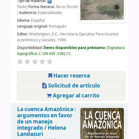
Tipo de material:
Texto
; Forma literaria:
No es ficción
; Audiencia:
Especializado;
Idioma:
Español
Lenguaje original:
Portugués
Editor:
Washington, D.C.: Secretaria Ejecutiva Para Asuntos
económicos y sociales, 1986
Disponibilidad:
Ítems disponibles para préstamo:
Signatura
topográfica:
C GN 439 .S38
(1).
Hacer reserva
Solicitud de artículo
Agregar al carrito
La cuenca Amazónica :
argumentos en favor
de un manejo
integrado /
Helena
Landazuri