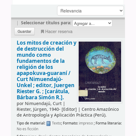
|
Seleccionar títulos para:
Hacer reserva
Los mitos de creación y
de destrucción del
mundo como
fundamentos de la
religión de los
apapokuva-guaraní /
Curt Nimuendajú-
Unkel ; editor, Juergen
Riester G. ; [carátula,
Bárbara Simón R.].
por
Nimuendajú, Curt
|
Riester, Jürgen
, 1940-
[Editor]
|
Centro Amazónico
de Antropología y Aplicación Práctica (Perú).
Tipo de material:
Texto
; Formato:
impreso
; Forma literaria:
No es ficción