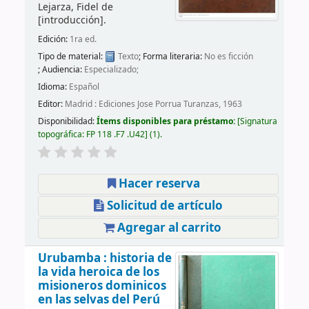
Lejarza, Fidel de
[introducción]
.
Edición:
1ra ed.
Tipo de material:
Texto
; Forma literaria:
No es ficción
; Audiencia:
Especializado;
Idioma:
Español
Editor:
Madrid : Ediciones Jose Porrua Turanzas, 1963
Disponibilidad:
Ítems disponibles para préstamo:
Signatura
topográfica:
FP 118 .F7 .U42
(1).
Hacer reserva
Solicitud de artículo
Agregar al carrito
Urubamba : historia de
la vida heroica de los
misioneros dominicos
en las selvas del Perú