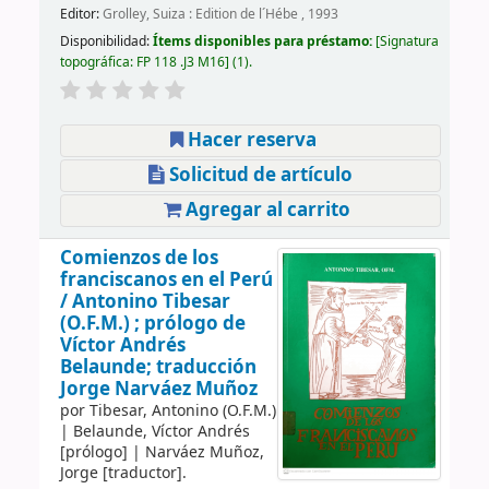
Editor:
Grolley, Suiza : Edition de l´Hébe , 1993
Disponibilidad:
Ítems disponibles para préstamo:
Signatura
topográfica:
FP 118 .J3 M16
(1).
Hacer reserva
Solicitud de artículo
Agregar al carrito
Comienzos de los
franciscanos en el Perú
/
Antonino Tibesar
(O.F.M.) ; prólogo de
Víctor Andrés
Belaunde; traducción
Jorge Narváez Muñoz
por
Tibesar, Antonino (O.F.M.)
|
Belaunde, Víctor Andrés
[prólogo]
|
Narváez Muñoz,
Jorge
[traductor]
.