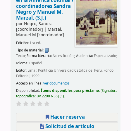
en la América colonial /
coordinadores Sandra
Negro y Manuel M.
Marzal, (S.J.)
por
Negro, Sandra
[coordinador]
|
Marzal,
Manuel M
[coordinador]
.
Edición:
1ra ed.
Tipo de material:
Texto
; Forma literaria:
No es ficción
; Audiencia:
Especializado;
Idioma:
Español
Editor:
Lima : Pontificia Universidad Católica del Perú. Fondo
Editorial, 1999
Acceso en línea:
ver documentos
Disponibilidad:
Ítems disponibles para préstamo:
Signatura
topográfica:
BV 2290 N36
(1).
Hacer reserva
Solicitud de artículo