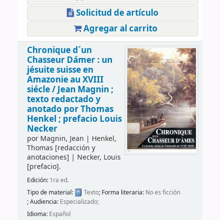
Solicitud de artículo
Agregar al carrito
Chronique d´un
Chasseur Dámer : un
jésuite suisse en
Amazonie au XVIII
siécle /
Jean Magnin ;
texto redactado y
anotado por Thomas
Henkel ; prefacio Louis
Necker
por
Magnin, Jean
|
Henkel,
Thomas
[redacción y
anotaciones]
|
Necker, Louis
[prefacio]
.
Edición:
1ra ed.
Tipo de material:
Texto
; Forma literaria:
No es ficción
; Audiencia:
Especializado;
Idioma:
Español