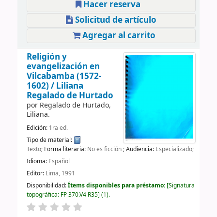
Hacer reserva
Solicitud de artículo
Agregar al carrito
Religión y
evangelización en
Vilcabamba (1572-
1602) /
Liliana
Regalado de Hurtado
por
Regalado de Hurtado,
Liliana.
Edición:
1ra ed.
Tipo de material:
Texto
; Forma literaria:
No es ficción
; Audiencia:
Especializado;
Idioma:
Español
Editor:
Lima, 1991
Disponibilidad:
Ítems disponibles para préstamo:
Signatura
topográfica:
FP 370.V4 R35
(1).