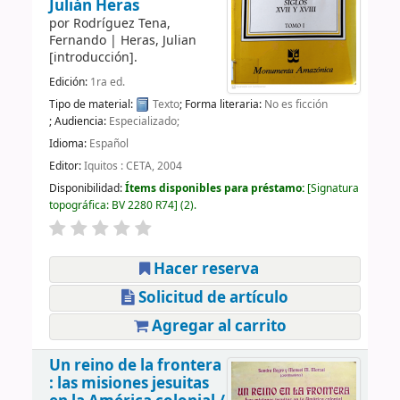
Julián Heras
por
Rodríguez Tena,
Fernando
|
Heras, Julian
[introducción]
.
Edición:
1ra ed.
Tipo de material:
Texto
; Forma literaria:
No es ficción
; Audiencia:
Especializado;
Idioma:
Español
Editor:
Iquitos : CETA, 2004
Disponibilidad:
Ítems disponibles para préstamo:
Signatura
topográfica:
BV 2280 R74
(2).
Hacer reserva
Solicitud de artículo
Agregar al carrito
Un reino de la frontera
: las misiones jesuitas