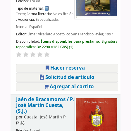
Edición:
1ra ed.
Tipo de material:
Texto
; Forma literaria:
No es ficción
; Audiencia:
Especializado;
Idioma:
Español
Editor:
Lima : Vicariato Apostólico San Francisco Javier, 1997
Disponibilidad:
Ítems disponibles para préstamo:
Signatura
topográfica:
BV 2290.A182 G85
(1).
Hacer reserva
Solicitud de artículo
Agregar al carrito
Jaén de Bracamoros /
P.
José Martín Cuesta,
(S.J.)
por
Cuesta, José Martín P
(S.J.).
Edición:
1ra ed.