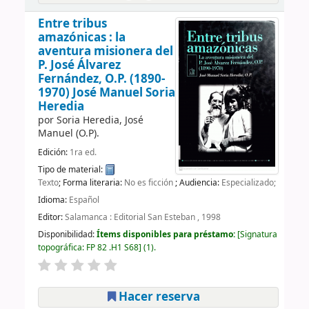
Entre tribus
amazónicas : la
aventura misionera del
P. José Álvarez
Fernández, O.P. (1890-
1970)
José Manuel Soria
Heredia
por
Soria Heredia, José
Manuel (O.P).
Edición:
1ra ed.
Tipo de material:
Texto
; Forma literaria:
No es ficción
; Audiencia:
Especializado;
Idioma:
Español
Editor:
Salamanca : Editorial San Esteban , 1998
Disponibilidad:
Ítems disponibles para préstamo:
Signatura
topográfica:
FP 82 .H1 S68
(1).
Hacer reserva