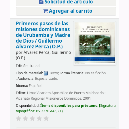
Solicitud de artículo
Agregar al carrito
Primeros pasos de las
misiones dominicanas
de Urubamba y Madre
de Dios /
Guillermo
Álvarez Perca (O.P.)
por
Álvarez Perca, Guillermo
(O.P.).
Edición:
1ra ed.
Tipo de material:
Texto
; Forma literaria:
No es ficción
; Audiencia:
Especializado;
Idioma:
Español
Editor:
Lima: Vicariato Apostólico de Puerto Maldonado :
Vicariato Regional Misioneros Dominicos, 2001
Disponibilidad:
Ítems disponibles para préstamo:
Signatura
topográfica:
BV 2270 A45
(1).