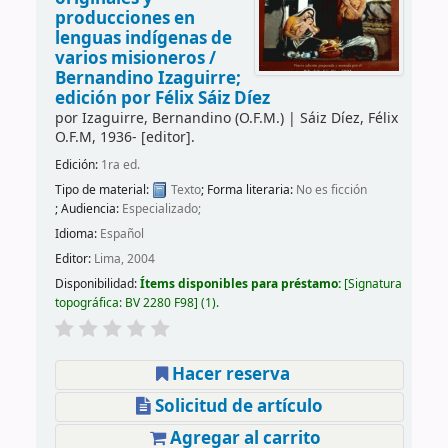
producciones en
lenguas indígenas de
varios misioneros /
Bernandino Izaguirre;
edición por Félix Sáiz Díez
por
Izaguirre, Bernandino (O.F.M.)
|
Sáiz Díez, Félix
O.F.M
, 1936-
[editor]
.
Edición:
1ra ed.
Tipo de material:
Texto
; Forma literaria:
No es ficción
; Audiencia:
Especializado;
Idioma:
Español
Editor:
Lima, 2004
Disponibilidad:
Ítems disponibles para préstamo:
Signatura
topográfica:
BV 2280 F98
(1).
Hacer reserva
Solicitud de artículo
Agregar al carrito