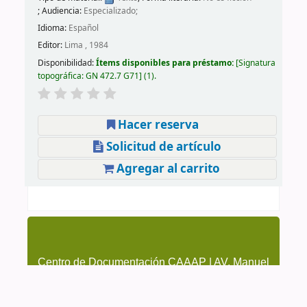
; Audiencia:
Especializado;
Idioma:
Español
Editor:
Lima , 1984
Disponibilidad:
Ítems disponibles para préstamo:
Signatura
topográfica:
GN 472.7 G71
(1).
Hacer reserva
Solicitud de artículo
Agregar al carrito
Centro de Documentación CAAAP | AV. Manuel
González Prada 626, Magdalena del Mar | (51-1)
4615223 Anexo 205 y 209 | cendoc@caaap.org.pe