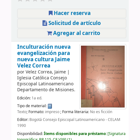
Hacer reserva
Solicitud de artículo
Agregar al carrito
Inculturación nueva
evangelización para
nueva cultura
Jaime
Velez Correa
por
Velez Correa, Jaime
|
Iglesia Católica Consejo
Episcopal Latinoamericano
Departamento de Misiones.
Edición:
1a ed.
Tipo de material:
Texto
; Formato:
impreso
; Forma literaria:
No es ficción
Editor:
Bogotá Consejo Episcopal Latinoamericano - CELAM
1990
Disponibilidad:
Ítems disponibles para préstamo:
Signatura
topográfica:
BR 115 .C8 V39
(1).