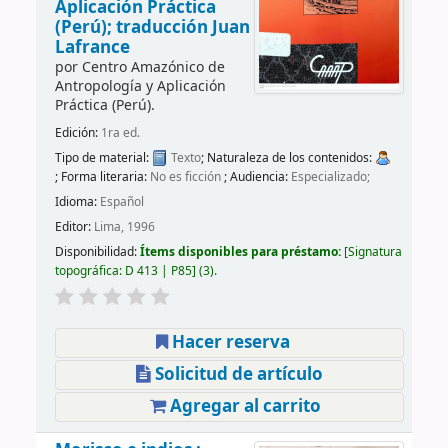
Aplicación Práctica
(Perú); traducción Juan
Lafrance
por
Centro Amazónico de
Antropología y Aplicación
Práctica (Perú).
Edición:
1ra ed.
Tipo de material:
Texto
; Naturaleza de los contenidos:
; Forma literaria:
No es ficción
; Audiencia:
Especializado;
Idioma:
Español
Editor:
Lima, 1996
Disponibilidad:
Ítems disponibles para préstamo:
Signatura
topográfica:
D 413 | P85
(3).
Hacer reserva
Solicitud de artículo
Agregar al carrito