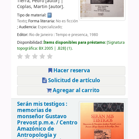
Tierra, Pedro
[autor]
|
Coplas, Martin
[autor]
.
Tipo de material:
Texto
; Forma literaria:
No es ficción
; Audiencia:
Especializado;
Editor:
Rio de Janeiro : Tempo e presenca, 1980
Disponibilidad:
Ítems disponibles para préstamo:
Signatura
topográfica:
BX 2005 | .B28
(1).
Hacer reserva
Solicitud de artículo
Agregar al carrito
Serán mis testigos :
memorias de
monseñor Gustavo
Prevost p.m.e. /
Centro
Amazónico de
Antropología y