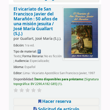
El vicariato de San
Francisco Javier del
Marañón : 50 años de
una misión jesuita /
José María Guallart
(S.J.)
por
Guallart, José María (S.J.).
Edición:
1ra ed.
Tipo de material:
Texto
; Forma literaria:
No es ficción
; Audiencia:
Especializado;
Idioma:
Español
Editor:
Lima : Vicariato Apostólico San Francisco Javier, 1997
Disponibilidad:
Ítems disponibles para préstamo:
Signatura
topográfica:
BV 2290.A182 G85
(1).
Hacer reserva
Solicitud de artículo