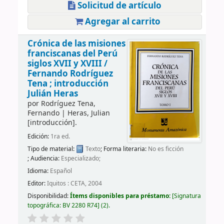
Solicitud de artículo
Agregar al carrito
Crónica de las misiones
franciscanas del Perú
siglos XVII y XVIII /
Fernando Rodríguez
Tena ; introducción
Julián Heras
por
Rodríguez Tena,
Fernando
|
Heras, Julian
[introducción]
.
Edición:
1ra ed.
Tipo de material:
Texto
; Forma literaria:
No es ficción
; Audiencia:
Especializado;
Idioma:
Español
Editor:
Iquitos : CETA, 2004
Disponibilidad:
Ítems disponibles para préstamo:
Signatura
topográfica:
BV 2280 R74
(2).