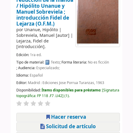
reducción de la manoa
/
Hipólito Unanue y
Manuel Sobreviela ;
introducción Fidel de
Lejarza (O.F.M.)
por
Unanue, Hipólito
|
Sobreviela, Manuel
[autor]
|
Lejarza, Fidel de
[introducción]
.
Edición:
1ra ed.
Tipo de material:
Texto
; Forma literaria:
No es ficción
; Audiencia:
Especializado;
Idioma:
Español
Editor:
Madrid : Ediciones Jose Porrua Turanzas, 1963
Disponibilidad:
Ítems disponibles para préstamo:
Signatura
topográfica:
FP 118 .F7 .U42
(1).
Hacer reserva
Solicitud de artículo