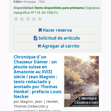
Editor:
Arequipa , 1942
Disponibilidad:
Ítems disponibles para préstamo:
Signatura
topográfica:
FP 118 .D6 .F38
(1).
Hacer reserva
Solicitud de artículo
Agregar al carrito
Chronique d´un
Chasseur Dámer : un
jésuite suisse en
Amazonie au XVIII
siécle /
Jean Magnin ;
texto redactado y
anotado por Thomas
Henkel ; prefacio Louis
Necker
por
Magnin, Jean
|
Henkel,
Thomas
[redacción y