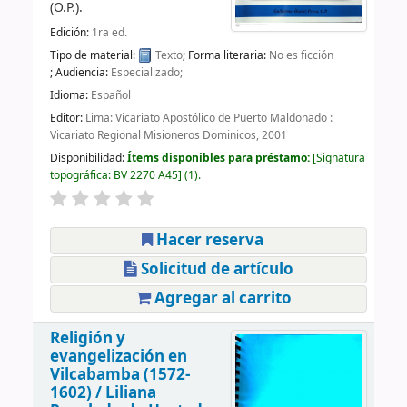
(O.P.).
Edición:
1ra ed.
Tipo de material:
Texto
; Forma literaria:
No es ficción
; Audiencia:
Especializado;
Idioma:
Español
Editor:
Lima: Vicariato Apostólico de Puerto Maldonado :
Vicariato Regional Misioneros Dominicos, 2001
Disponibilidad:
Ítems disponibles para préstamo:
Signatura
topográfica:
BV 2270 A45
(1).
Hacer reserva
Solicitud de artículo
Agregar al carrito
Religión y
evangelización en
Vilcabamba (1572-
1602) /
Liliana