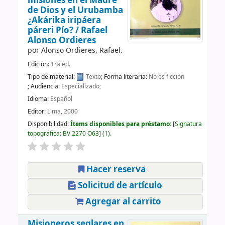
misiones en el Madre
de Dios y el Urubamba
¿Akárika iripáera
páreri Pío? /
Rafael
Alonso Ordieres
por
Alonso Ordieres, Rafael.
Edición:
1ra ed.
Tipo de material:
Texto
; Forma literaria:
No es ficción
; Audiencia:
Especializado;
Idioma:
Español
Editor:
Lima, 2000
Disponibilidad:
Ítems disponibles para préstamo:
Signatura
topográfica:
BV 2270 O63
(1).
Hacer reserva
Solicitud de artículo
Agregar al carrito
Misioneros seglares en