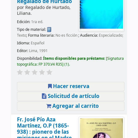
Regalado de Hurtado
por
Regalado de Hurtado,
Liliana.
Edición:
1ra ed.
Tipo de material:
Texto
; Forma literaria:
No es ficción
; Audiencia:
Especializado;
Idioma:
Español
Editor:
Lima, 1991
Disponibilidad:
Ítems disponibles para préstamo:
Signatura
topográfica:
FP 370.V4 R35
(1).
Hacer reserva
Solicitud de artículo
Agregar al carrito
Fr. José Pío Aza
Martínez, O.P (1865-
938) : pionero de las