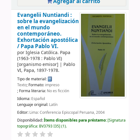
Agregar al carrito
Evangelii Nuntiandi :
sobre la evangelización
en el mundo
contemporáneo.
Exhortación apostólica
/
Papa Pablo VI.
por
Iglesia Católica. Papa
(1963-1978 : Pablo VI)
[organismo emisor]
|
Pablo
VI, Papa
, 1897-1978
.
Tipo de material:
Texto
; Formato:
impreso
; Forma literaria:
No es ficción
Idioma:
Español
Lenguaje original:
Latín
Editor:
Lima: Conferencia Episcopal Peruana, 2004
Disponibilidad:
Ítems disponibles para préstamo:
Signatura
topográfica:
BV3793 I35
(1).