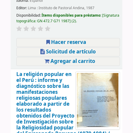
Idioma:
Español
Editor:
Lima : Instituto de Pastoral Andina, 1987
Disponibilidad:
Ítems disponibles para préstamo:
Signatura
topográfica:
GN 472.7 G71 1987
(2).
Hacer reserva
Solicitud de artículo
Agregar al carrito
La religión popular en
el Perú : informe y
diagnóstico sobre las
manifestaciones
religiosas populares
elaborado a partir de
los resultados
obtenidos del Proyecto
de Investigación sobre
la Religiosidad popular