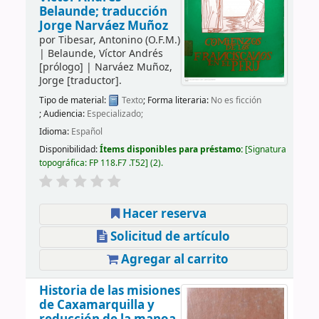
Belaunde; traducción
Jorge Narváez Muñoz
por
Tibesar, Antonino (O.F.M.)
|
Belaunde, Víctor Andrés
[prólogo]
|
Narváez Muñoz,
Jorge
[traductor]
.
Tipo de material:
Texto
; Forma literaria:
No es ficción
; Audiencia:
Especializado;
Idioma:
Español
Disponibilidad:
Ítems disponibles para préstamo:
Signatura
topográfica:
FP 118.F7 .T52
(2).
Hacer reserva
Solicitud de artículo
Agregar al carrito
Historia de las misiones
de Caxamarquilla y