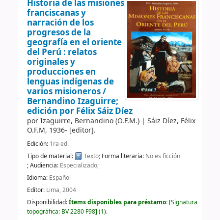
Historia de las misiones
franciscanas y
narración de los
progresos de la
geografía en el oriente
del Perú : relatos
originales y
producciones en
lenguas indígenas de
varios misioneros /
Bernandino Izaguirre;
edición por Félix Sáiz Díez
por
Izaguirre, Bernandino (O.F.M.)
|
Sáiz Díez, Félix
O.F.M
, 1936-
[editor]
.
Edición:
1ra ed.
Tipo de material:
Texto
; Forma literaria:
No es ficción
; Audiencia:
Especializado;
Idioma:
Español
Editor:
Lima, 2004
Disponibilidad:
Ítems disponibles para préstamo:
Signatura
topográfica:
BV 2280 F98
(1).