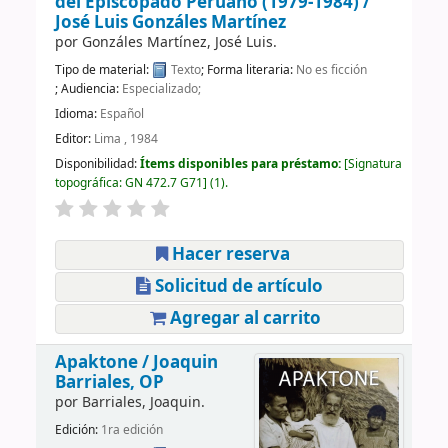
del Episcopado Peruano (1979-1984) /
José Luis Gonzáles Martínez
por
Gonzáles Martínez, José Luis.
Tipo de material:
Texto
; Forma literaria:
No es ficción
; Audiencia:
Especializado;
Idioma:
Español
Editor:
Lima , 1984
Disponibilidad:
Ítems disponibles para préstamo:
Signatura
topográfica:
GN 472.7 G71
(1).
Hacer reserva
Solicitud de artículo
Agregar al carrito
Apaktone /
Joaquin
Barriales, OP
por
Barriales, Joaquin.
Edición:
1ra edición