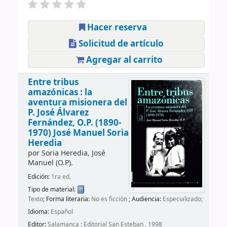
Hacer reserva
Solicitud de artículo
Agregar al carrito
Entre tribus
amazónicas : la
aventura misionera del
P. José Álvarez
Fernández, O.P. (1890-
1970)
José Manuel Soria
Heredia
por
Soria Heredia, José
Manuel (O.P).
Edición:
1ra ed.
Tipo de material:
Texto
; Forma literaria:
No es ficción
; Audiencia:
Especializado;
Idioma:
Español
Editor:
Salamanca : Editorial San Esteban , 1998