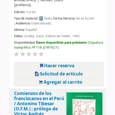
anotaciones]
|
Necker, Louis
[prefacio]
.
Edición:
1ra ed.
Tipo de material:
Texto
; Forma literaria:
No es ficción
; Audiencia:
Especializado;
Idioma:
Español
Editor:
Grolley, Suiza : Edition de l´Hébe , 1993
Disponibilidad:
Ítems disponibles para préstamo:
Signatura
topográfica:
FP 118 .J3 M16
(1).
Hacer reserva
Solicitud de artículo
Agregar al carrito
Comienzos de los
franciscanos en el Perú
/
Antonino Tibesar
(O.F.M.) ; prólogo de
Víctor Andrés