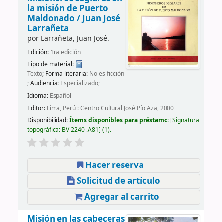
la misión de Puerto
Maldonado /
Juan José
Larrañeta
por
Larrañeta, Juan José.
Edición:
1ra edición
Tipo de material:
Texto
; Forma literaria:
No es ficción
; Audiencia:
Especializado;
Idioma:
Español
Editor:
Lima, Perú : Centro Cultural José Pío Aza, 2000
Disponibilidad:
Ítems disponibles para préstamo:
Signatura
topográfica:
BV 2240 .A81
(1).
Hacer reserva
Solicitud de artículo
Agregar al carrito
Misión en las cabeceras