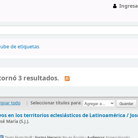
Ingresa
ube de etiquetas
ornó 3 resultados.
mpiar todo
|
Seleccionar títulos para:
os en los territorios eclesiásticos de Latinoamérica /
Jos
sé María (S.J.).
Texto
festschrift
; Forma literaria:
No es ficción
; Audiencia:
Especializado;