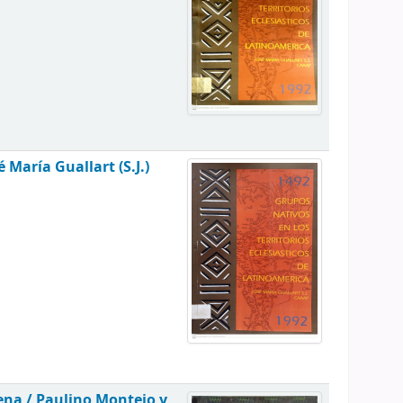
é María Guallart (S.J.)
gena /
Paulino Montejo y