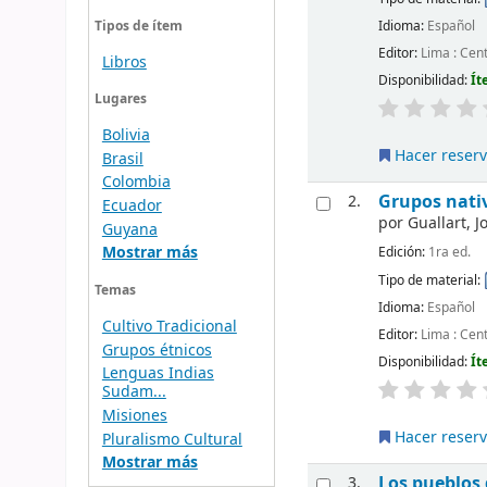
Idioma:
Español
Tipos de ítem
Editor:
Lima : Cen
Libros
Disponibilidad:
Ít
Lugares
Bolivia
Hacer reser
Brasil
Colombia
Grupos nativ
2.
Ecuador
por
Guallart, Jo
Guyana
Mostrar más
Edición:
1ra ed.
Tipo de material:
Temas
Idioma:
Español
Cultivo Tradicional
Editor:
Lima : Cen
Grupos étnicos
Disponibilidad:
Ít
Lenguas Indias
Sudam...
Misiones
Hacer reser
Pluralismo Cultural
Mostrar más
Los pueblos 
3.