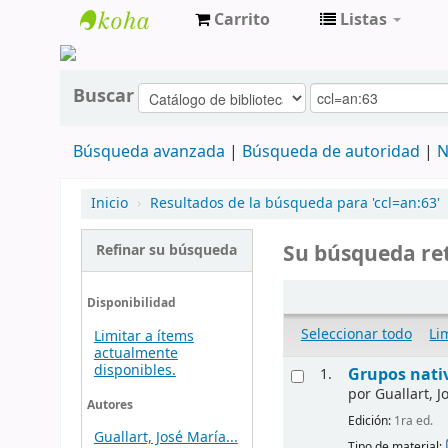
Carrito
Listas
cendoc
Buscar
Búsqueda avanzada
Búsqueda de autoridad
N
Inicio
›
Resultados de la búsqueda para 'ccl=an:63'
Su búsqueda ret
Refinar su búsqueda
Disponibilidad
Seleccionar todo
Li
Limitar a ítems
actualmente
disponibles.
Grupos nativ
1.
por
Guallart, Jo
Autores
Edición:
1ra ed.
Guallart, José María...
Tipo de material: