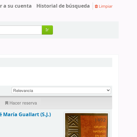
r a su cuenta
Historial de búsqueda
Limpiar
Ir
Hacer reserva
é María Guallart (S.J.)