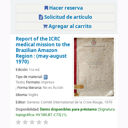
Hacer reserva
Solicitud de artículo
Agregar al carrito
Report of the ICRC
medical mission to the
Brazilian Amazon
Region : (may-august
1970)
Edición:
1ra ed.
Tipo de material:
Texto
; Formato:
impreso
; Forma literaria:
No es ficción
Idioma:
Inglés
Editor:
Geneva: Comité International de la Croix-Rouge, 1970
Disponibilidad:
Ítems disponibles para préstamo:
Signatura
topográfica:
HV 580.B7 .C73
(1).