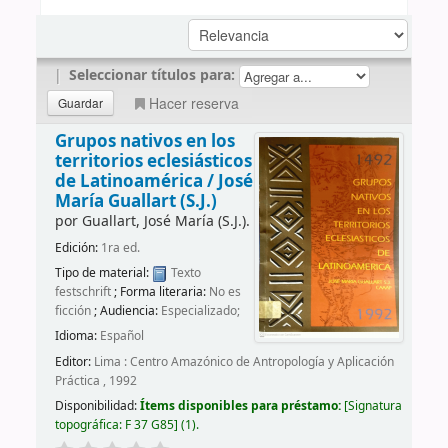
|
Seleccionar títulos para:
Hacer reserva
Grupos nativos en los
territorios eclesiásticos
de Latinoamérica /
José
María Guallart (S.J.)
por
Guallart, José María (S.J.).
Edición:
1ra ed.
Tipo de material:
Texto
festschrift
; Forma literaria:
No es
ficción
; Audiencia:
Especializado;
Idioma:
Español
Editor:
Lima : Centro Amazónico de Antropología y Aplicación
Práctica , 1992
Disponibilidad:
Ítems disponibles para préstamo:
Signatura
topográfica:
F 37 G85
(1).