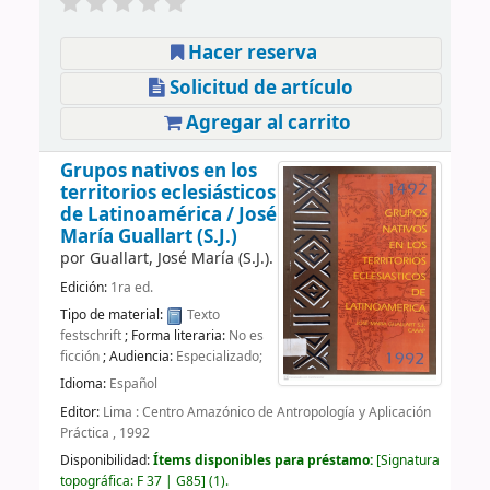
Hacer reserva
Solicitud de artículo
Agregar al carrito
Grupos nativos en los
territorios eclesiásticos
de Latinoamérica /
José
María Guallart (S.J.)
por
Guallart, José María (S.J.).
Edición:
1ra ed.
Tipo de material:
Texto
festschrift
; Forma literaria:
No es
ficción
; Audiencia:
Especializado;
Idioma:
Español
Editor:
Lima : Centro Amazónico de Antropología y Aplicación
Práctica , 1992
Disponibilidad:
Ítems disponibles para préstamo:
Signatura
topográfica:
F 37 | G85
(1).