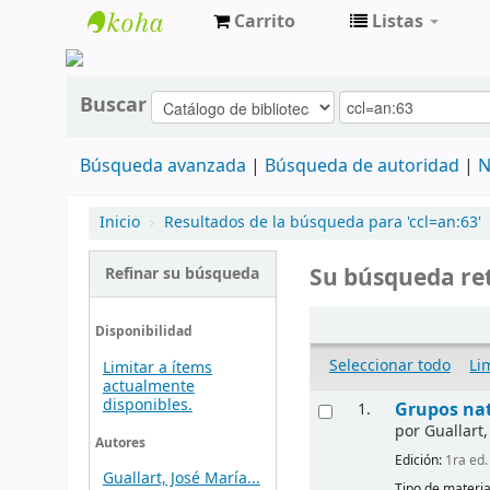
Carrito
Listas
cendoc
Buscar
Búsqueda avanzada
Búsqueda de autoridad
N
Inicio
›
Resultados de la búsqueda para 'ccl=an:63'
Su búsqueda ret
Refinar su búsqueda
Disponibilidad
Seleccionar todo
Li
Limitar a ítems
actualmente
disponibles.
Grupos nat
1.
por
Guallart,
Autores
Edición:
1ra ed.
Guallart, José María...
Tipo de materia