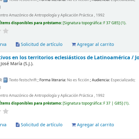
l
entro Amazónico de Antropología y Aplicación Práctica , 1992
Ítems disponibles para préstamo:
Signatura topográfica:
F 37 G85
(1).
rva
Solicitud de artículo
Agregar al carrito
ivos en los territorios eclesiásticos de Latinoamérica /
J
 José María (S.J.).
l:
Texto
festschrift
; Forma literaria:
No es ficción
; Audiencia:
Especializado;
l
entro Amazónico de Antropología y Aplicación Práctica , 1992
Ítems disponibles para préstamo:
Signatura topográfica:
F 37 | G85
(1).
rva
Solicitud de artículo
Agregar al carrito