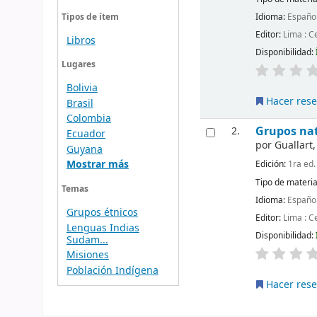
Idioma:
Españo
Tipos de ítem
Editor:
Lima : C
Libros
Disponibilidad:
Lugares
Bolivia
Hacer rese
Brasil
Colombia
Grupos nat
2.
Ecuador
por
Guallart,
Guyana
Mostrar más
Edición:
1ra ed.
Tipo de materia
Temas
Idioma:
Españo
Grupos étnicos
Editor:
Lima : C
Lenguas Indias
Disponibilidad:
Sudam...
Misiones
Población Indígena
Hacer rese