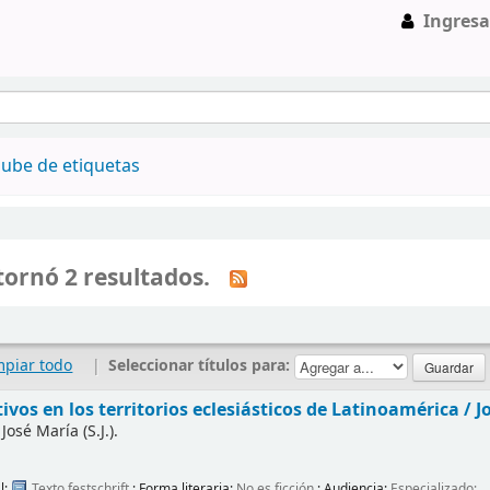
Ingresa
ube de etiquetas
ornó 2 resultados.
mpiar todo
|
Seleccionar títulos para:
ivos en los territorios eclesiásticos de Latinoamérica /
J
 José María (S.J.).
l:
Texto
festschrift
; Forma literaria:
No es ficción
; Audiencia:
Especializado;