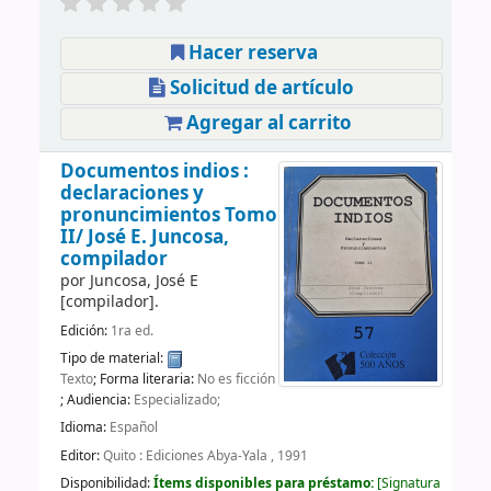
Hacer reserva
Solicitud de artículo
Agregar al carrito
Documentos indios :
declaraciones y
pronuncimientos Tomo
II/
José E. Juncosa,
compilador
por
Juncosa, José E
[compilador]
.
Edición:
1ra ed.
Tipo de material:
Texto
; Forma literaria:
No es ficción
; Audiencia:
Especializado;
Idioma:
Español
Editor:
Quito : Ediciones Abya-Yala , 1991
Disponibilidad:
Ítems disponibles para préstamo:
Signatura