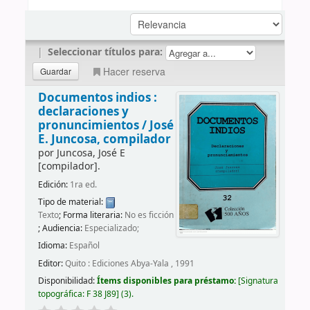
|
Seleccionar títulos para:
Hacer reserva
Documentos indios :
declaraciones y
pronuncimientos /
José
E. Juncosa, compilador
por
Juncosa, José E
[compilador]
.
Edición:
1ra ed.
Tipo de material:
Texto
; Forma literaria:
No es ficción
; Audiencia:
Especializado;
Idioma:
Español
Editor:
Quito : Ediciones Abya-Yala , 1991
Disponibilidad:
Ítems disponibles para préstamo:
Signatura
topográfica:
F 38 J89
(3).