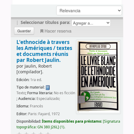
|
Seleccionar títulos para:
Hacer reserva
L'ethnocide à travers
les Amériques /
textes
et documents réunis
par Robert Jaulin.
por
Jaulin, Robert
[compilador]
.
Edición:
1ra ed.
Tipo de material:
Texto
; Forma literaria:
No es ficción
; Audiencia:
Especializado;
Idioma:
Francés
Editor:
Paris: Fayard, 1972
Disponibilidad:
Ítems disponibles para préstamo:
Signatura
topográfica:
GN 380 J26L
(1).