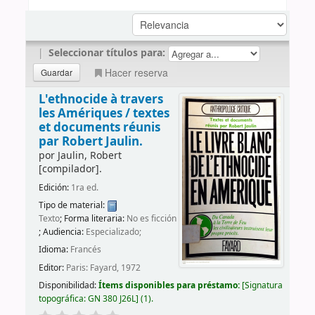
|
Seleccionar títulos para:
Hacer reserva
L'ethnocide à travers
les Amériques /
textes
et documents réunis
par Robert Jaulin.
por
Jaulin, Robert
[compilador]
.
Edición:
1ra ed.
Tipo de material:
Texto
; Forma literaria:
No es ficción
; Audiencia:
Especializado;
Idioma:
Francés
Editor:
Paris: Fayard, 1972
Disponibilidad:
Ítems disponibles para préstamo:
Signatura
topográfica:
GN 380 J26L
(1).