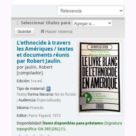
|
Seleccionar títulos para:
Hacer reserva
L'ethnocide à travers
les Amériques /
textes
et documents réunis
par Robert Jaulin.
por
Jaulin, Robert
[compilador]
.
Edición:
1ra ed.
Tipo de material:
Texto
; Forma literaria:
No es ficción
; Audiencia:
Especializado;
Idioma:
Francés
Editor:
Paris: Fayard, 1972
Disponibilidad:
Ítems disponibles para préstamo:
Signatura
topográfica:
GN 380 J26L
(1).