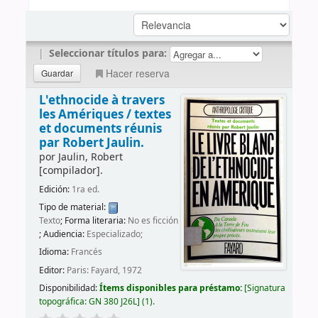
|
Seleccionar títulos para:
Hacer reserva
L'ethnocide à travers
les Amériques /
textes
et documents réunis
par Robert Jaulin.
por
Jaulin, Robert
[compilador]
.
Edición:
1ra ed.
Tipo de material:
Texto
; Forma literaria:
No es ficción
; Audiencia:
Especializado;
Idioma:
Francés
Editor:
Paris: Fayard, 1972
Disponibilidad:
Ítems disponibles para préstamo:
Signatura
topográfica:
GN 380 J26L
(1).