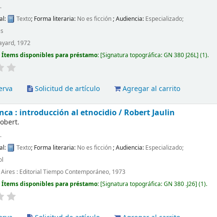
.
al:
Texto
; Forma literaria:
No es ficción
; Audiencia:
Especializado;
és
Fayard, 1972
:
Ítems disponibles para préstamo:
Signatura topográfica:
GN 380 J26L
(1).
erva
Solicitud de artículo
Agregar al carrito
nca : introducción al etnocidio /
Robert Jaulin
Robert.
.
al:
Texto
; Forma literaria:
No es ficción
; Audiencia:
Especializado;
ol
Aires : Editorial Tiempo Contemporáneo, 1973
:
Ítems disponibles para préstamo:
Signatura topográfica:
GN 380 .J26
(1).