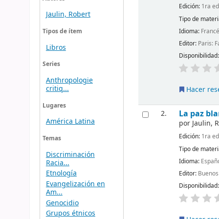
Edición:
1ra ed
Jaulin, Robert
Tipo de materi
Idioma:
Franc
Tipos de ítem
Editor:
Paris: 
Libros
Disponibilidad
Series
Anthropologie
critiq...
Hacer res
Lugares
La paz bla
2.
América Latina
por
Jaulin, 
Edición:
1ra ed
Temas
Tipo de materi
Discriminación
Idioma:
Españ
Racia...
Etnología
Editor:
Buenos 
Evangelización en
Disponibilidad
Am...
Genocidio
Grupos étnicos