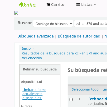
Carrito
Listas
cendoc
Buscar
Búsqueda avanzada
Búsqueda de autoridad
N
Inicio
›
Resultados de la búsqueda para 'ccl=an:379 and au:J
to:Genocidio'
Su búsqueda ret
Refinar su búsqueda
Disponibilidad
Seleccionar todo
Li
Limitar a ítems
actualmente
disponibles.
L'ethnocid
1.
por
Jaulin, 
Autores