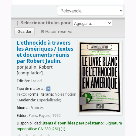
|
Seleccionar títulos para:
Hacer reserva
L'ethnocide à travers
les Amériques /
textes
et documents réunis
par Robert Jaulin.
por
Jaulin, Robert
[compilador]
.
Edición:
1ra ed.
Tipo de material:
Texto
; Forma literaria:
No es ficción
; Audiencia:
Especializado;
Idioma:
Francés
Editor:
Paris: Fayard, 1972
Disponibilidad:
Ítems disponibles para préstamo:
Signatura
topográfica:
GN 380 J26L
(1).