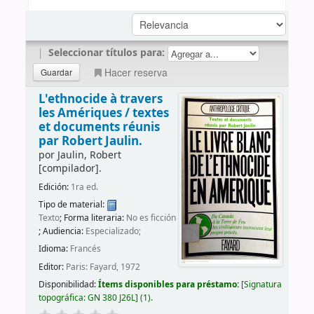
|
Seleccionar títulos para:
Hacer reserva
L'ethnocide à travers
les Amériques /
textes
et documents réunis
par Robert Jaulin.
por
Jaulin, Robert
[compilador]
.
Edición:
1ra ed.
Tipo de material:
Texto
; Forma literaria:
No es ficción
; Audiencia:
Especializado;
Idioma:
Francés
Editor:
Paris: Fayard, 1972
Disponibilidad:
Ítems disponibles para préstamo:
Signatura
topográfica:
GN 380 J26L
(1).