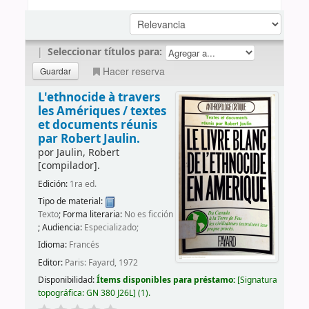
|
Seleccionar títulos para:
Hacer reserva
L'ethnocide à travers
les Amériques /
textes
et documents réunis
par Robert Jaulin.
por
Jaulin, Robert
[compilador]
.
Edición:
1ra ed.
Tipo de material:
Texto
; Forma literaria:
No es ficción
; Audiencia:
Especializado;
Idioma:
Francés
Editor:
Paris: Fayard, 1972
Disponibilidad:
Ítems disponibles para préstamo:
Signatura
topográfica:
GN 380 J26L
(1).