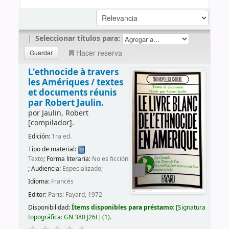
|
Seleccionar títulos para:
Hacer reserva
L'ethnocide à travers
les Amériques /
textes
et documents réunis
par Robert Jaulin.
por
Jaulin, Robert
[compilador]
.
Edición:
1ra ed.
Tipo de material:
Texto
; Forma literaria:
No es ficción
; Audiencia:
Especializado;
Idioma:
Francés
Editor:
Paris: Fayard, 1972
Disponibilidad:
Ítems disponibles para préstamo:
Signatura
topográfica:
GN 380 J26L
(1).