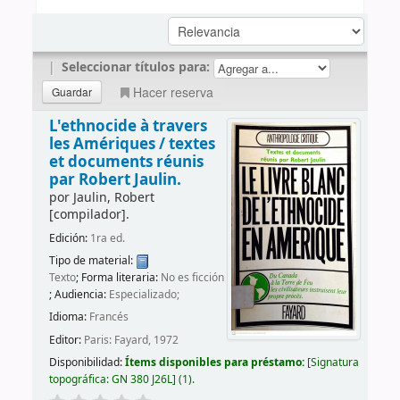
|
Seleccionar títulos para:
Hacer reserva
L'ethnocide à travers
les Amériques /
textes
et documents réunis
par Robert Jaulin.
por
Jaulin, Robert
[compilador]
.
Edición:
1ra ed.
Tipo de material:
Texto
; Forma literaria:
No es ficción
; Audiencia:
Especializado;
Idioma:
Francés
Editor:
Paris: Fayard, 1972
Disponibilidad:
Ítems disponibles para préstamo:
Signatura
topográfica:
GN 380 J26L
(1).