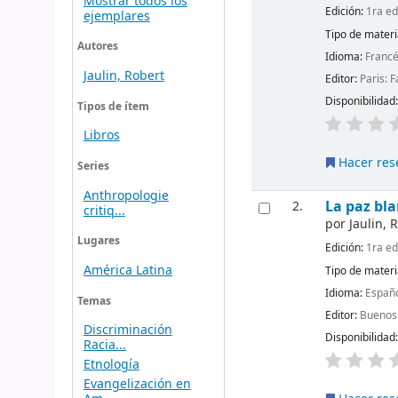
Mostrar todos los
Edición:
1ra ed
ejemplares
Tipo de materi
Autores
Idioma:
Franc
Jaulin, Robert
Editor:
Paris: 
Disponibilidad
Tipos de ítem
Libros
Hacer res
Series
Anthropologie
La paz bla
2.
critiq...
por
Jaulin, 
Lugares
Edición:
1ra ed
América Latina
Tipo de materi
Idioma:
Españ
Temas
Editor:
Buenos 
Discriminación
Disponibilidad
Racia...
Etnología
Evangelización en