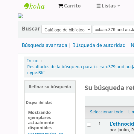
Carrito
Listas
cendoc
Buscar
Búsqueda avanzada
Búsqueda de autoridad
N
Inicio
›
Resultados de la búsqueda para 'ccl=an:379 and au:J
itype:BK'
Su búsqueda ret
Refinar su búsqueda
Disponibilidad
Seleccionar todo
Li
Mostrando
ejemplares
actualmente
L'ethnocid
1.
disponibles
por
Jaulin, 