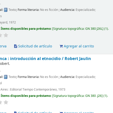
.
al:
Texto
; Forma literaria:
No es ficción
; Audiencia:
Especializado;
és
Fayard, 1972
:
Ítems disponibles para préstamo:
Signatura topográfica:
GN 380 J26L
(1).
erva
Solicitud de artículo
Agregar al carrito
nca : introducción al etnocidio /
Robert Jaulin
Robert.
.
al:
Texto
; Forma literaria:
No es ficción
; Audiencia:
Especializado;
ol
Aires : Editorial Tiempo Contemporáneo, 1973
:
Ítems disponibles para préstamo:
Signatura topográfica:
GN 380 .J26
(1).