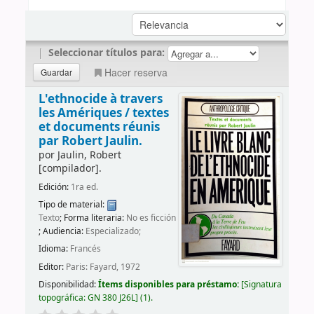
|
Seleccionar títulos para:
Hacer reserva
L'ethnocide à travers
les Amériques /
textes
et documents réunis
par Robert Jaulin.
por
Jaulin, Robert
[compilador]
.
Edición:
1ra ed.
Tipo de material:
Texto
; Forma literaria:
No es ficción
; Audiencia:
Especializado;
Idioma:
Francés
Editor:
Paris: Fayard, 1972
Disponibilidad:
Ítems disponibles para préstamo:
Signatura
topográfica:
GN 380 J26L
(1).