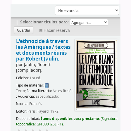
|
Seleccionar títulos para:
Hacer reserva
L'ethnocide à travers
les Amériques /
textes
et documents réunis
par Robert Jaulin.
por
Jaulin, Robert
[compilador]
.
Edición:
1ra ed.
Tipo de material:
Texto
; Forma literaria:
No es ficción
; Audiencia:
Especializado;
Idioma:
Francés
Editor:
Paris: Fayard, 1972
Disponibilidad:
Ítems disponibles para préstamo:
Signatura
topográfica:
GN 380 J26L
(1).