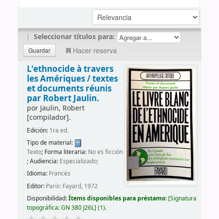
|
Seleccionar títulos para:
Hacer reserva
L'ethnocide à travers
les Amériques /
textes
et documents réunis
par Robert Jaulin.
por
Jaulin, Robert
[compilador]
.
Edición:
1ra ed.
Tipo de material:
Texto
; Forma literaria:
No es ficción
; Audiencia:
Especializado;
Idioma:
Francés
Editor:
Paris: Fayard, 1972
Disponibilidad:
Ítems disponibles para préstamo:
Signatura
topográfica:
GN 380 J26L
(1).