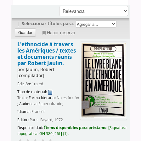
|
Seleccionar títulos para:
Hacer reserva
L'ethnocide à travers
les Amériques /
textes
et documents réunis
par Robert Jaulin.
por
Jaulin, Robert
[compilador]
.
Edición:
1ra ed.
Tipo de material:
Texto
; Forma literaria:
No es ficción
; Audiencia:
Especializado;
Idioma:
Francés
Editor:
Paris: Fayard, 1972
Disponibilidad:
Ítems disponibles para préstamo:
Signatura
topográfica:
GN 380 J26L
(1).