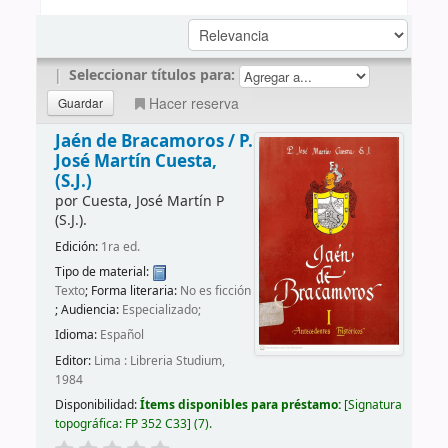
|
Seleccionar títulos para:
Hacer reserva
Jaén de Bracamoros /
P.
José Martín Cuesta,
(S.J.)
por
Cuesta, José Martín P
(S.J.).
Edición:
1ra ed.
Tipo de material:
Texto
; Forma literaria:
No es ficción
; Audiencia:
Especializado;
Idioma:
Español
Editor:
Lima : Libreria Studium,
1984
Disponibilidad:
Ítems disponibles para préstamo:
Signatura
topográfica:
FP 352 C33
(7).