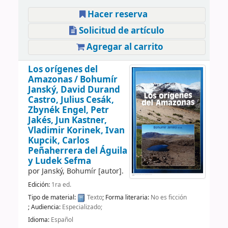
Hacer reserva
Solicitud de artículo
Agregar al carrito
Los orígenes del
Amazonas /
Bohumír
Janský, David Durand
Castro, Julius Cesák,
Zbynék Engel, Petr
Jakés, Jun Kastner,
Vladimir Korinek, Ivan
Kupcik, Carlos
Peñaherrera del Águila
y Ludek Sefma
por
Janský, Bohumír
[autor]
.
Edición:
1ra ed.
Tipo de material:
Texto
; Forma literaria:
No es ficción
; Audiencia:
Especializado;
Idioma:
Español