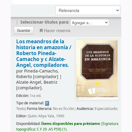
|
Seleccionar títulos para:
Hacer reserva
Los meandros de la
historia en amazonía /
Roberto Pineda-
Camacho y c Alzate-
Angel, compiladores.
por
Pineda-Camacho,
Roberto
[compilador]
|
Alzate-Angel, Beatriz
[compilador]
.
Edición:
1ra ed.
Tipo de material:
Texto
; Forma literaria:
No es ficción
; Audiencia:
Especializado;
Editor:
Quito: Abya Yala, 1990
Disponibilidad:
Ítems disponibles para préstamo:
Signatura
topográfica:
C F 29 .A5 P59
(1).