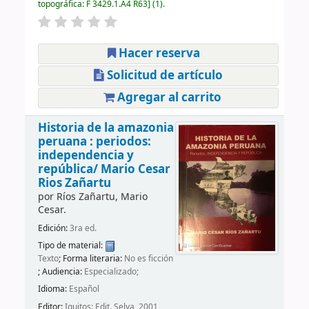
topográfica:
F 3429.1.A4 R63
(1).
Hacer reserva
Solicitud de artículo
Agregar al carrito
Historia de la amazonia
peruana : periodos:
independencia y
república/
Mario Cesar
Rios Zañartu
por
Ríos Zañartu, Mario
Cesar.
Edición:
3ra ed.
Tipo de material:
Texto
; Forma literaria:
No es ficción
; Audiencia:
Especializado;
Idioma:
Español
Editor:
Iquitos: Edit. Selva, 2001