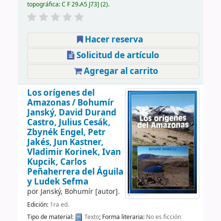
topográfica:
C F 29.A5 J73
(2).
Hacer reserva
Solicitud de artículo
Agregar al carrito
Los orígenes del
Amazonas /
Bohumír
Janský, David Durand
Castro, Julius Cesák,
Zbynék Engel, Petr
Jakés, Jun Kastner,
Vladimir Korinek, Ivan
Kupcik, Carlos
Peñaherrera del Águila
y Ludek Sefma
por
Janský, Bohumír
[autor]
.
Edición:
1ra ed.
Tipo de material:
Texto
; Forma literaria:
No es ficción