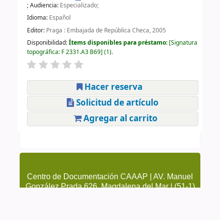
; Audiencia:
Especializado;
Idioma:
Español
Editor:
Praga : Embajada de República Checa, 2005
Disponibilidad:
Ítems disponibles para préstamo:
Signatura
topográfica:
F 2331.A3 B69
(1).
Hacer reserva
Solicitud de artículo
Agregar al carrito
Centro de Documentación CAAAP | AV. Manuel
González Prada 626, Magdalena del Mar | (51-1)
4615223 Anexo 205 y 209 | cendoc@caaap.org.pe