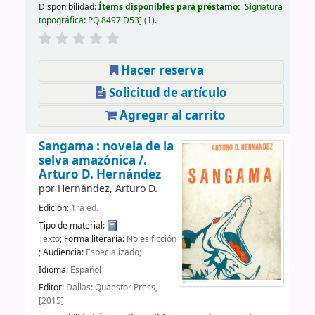
Disponibilidad:
Ítems disponibles para préstamo:
Signatura
topográfica:
PQ 8497 D53
(1).
Hacer reserva
Solicitud de artículo
Agregar al carrito
Sangama : novela de la
selva amazónica /.
Arturo D. Hernández
por
Hernández, Arturo D.
Edición:
1ra ed.
Tipo de material:
Texto
; Forma literaria:
No es ficción
; Audiencia:
Especializado;
Idioma:
Español
Editor:
Dallas: Quaestor Press,
[2015]