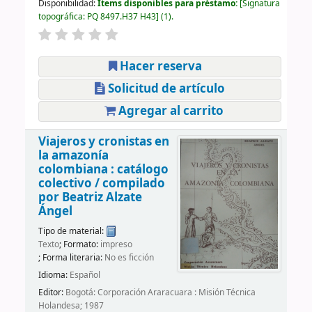
Disponibilidad:
Ítems disponibles para préstamo:
Signatura
topográfica:
PQ 8497.H37 H43
(1).
Hacer reserva
Solicitud de artículo
Agregar al carrito
Viajeros y cronistas en
la amazonía
colombiana : catálogo
colectivo /
compilado
por Beatriz Alzate
Ángel
Tipo de material:
Texto
; Formato:
impreso
; Forma literaria:
No es ficción
Idioma:
Español
Editor:
Bogotá: Corporación Araracuara : Misión Técnica
Holandesa; 1987