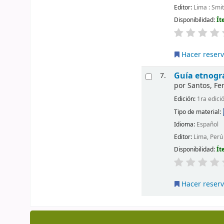
Editor:
Lima : Smit
Disponibilidad:
Ít
Hacer reser
Guía etnográ
7.
por
Santos, F
Edición:
1ra edici
Tipo de material:
Idioma:
Español
Editor:
Lima, Perú
Disponibilidad:
Ít
Hacer reser