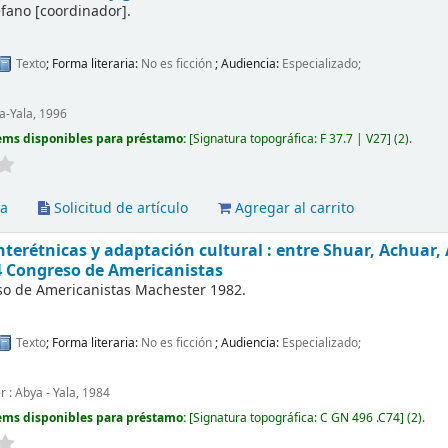
efano
[coordinador]
.
Texto
; Forma literaria:
No es ficción
; Audiencia:
Especializado;
ya-Yala, 1996
ems disponibles para préstamo:
Signatura topográfica:
F 37.7 | V27
(2).
va
Solicitud de artículo
Agregar al carrito
nterétnicas y adaptación cultural : entre Shuar, Achuar,
4 Congreso de Americanistas
o de Americanistas
Machester 1982
.
Texto
; Forma literaria:
No es ficción
; Audiencia:
Especializado;
 : Abya - Yala, 1984
ems disponibles para préstamo:
Signatura topográfica:
C GN 496 .C74
(2).