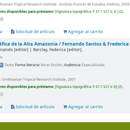
hsonian Tropical Research Institute : Instituto Francés de Estudios Andinos, 2004
ems disponibles para préstamo:
Signatura topográfica:
F 37.1 S21 V. 4
(2).
va
Solicitud de artículo
Agregar al carrito
fica de la Alta Amazonía /
Fernando Santos & Frederica 
ernando
[editor]
|
Barclay, Federica
[editor]
.
ón
Texto
; Forma literaria:
No es ficción
; Audiencia:
Especializado;
 : Smithsonian Tropical Research Institute, 2007
ems disponibles para préstamo:
Signatura topográfica:
F 37.1 S21 V. 6
(2).
va
Solicitud de artículo
Agregar al carrito