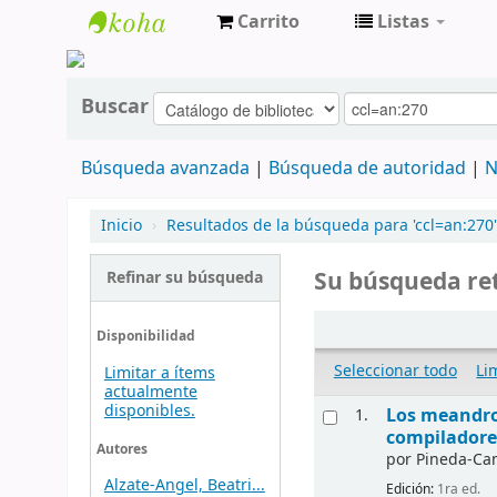
Carrito
Listas
cendoc
Buscar
Búsqueda avanzada
Búsqueda de autoridad
N
Inicio
›
Resultados de la búsqueda para 'ccl=an:270'
Su búsqueda ret
Refinar su búsqueda
Disponibilidad
Seleccionar todo
Li
Limitar a ítems
actualmente
disponibles.
Los meandro
1.
compiladore
Autores
por
Pineda-Ca
Alzate-Angel, Beatri...
Edición:
1ra ed.