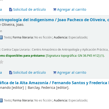
va
Solicitud de artículo
Agregar al carrito
ntropología del indigenismo /
Joao Pacheco de Oliveira,
Oliveira, Joao.
ón
Texto
; Forma literaria:
No es ficción
; Audiencia:
Especializado;
 : Contra Capa Livraria : Centro Amazónico de Antropología y Aplicación Práctica
ems disponibles para préstamo:
Signatura topográfica:
GN 36.P45 H12
(1).
va
Solicitud de artículo
Agregar al carrito
fica de la Alta Amazonía /
Fernando Santos y Frederica 
ernando
[editor]
|
Barclay, Federica
[editor]
.
Texto
; Forma literaria:
No es ficción
; Audiencia:
Especializado;