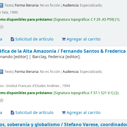
Texto
; Forma literaria:
No es ficción
; Audiencia:
Especializado;
a Yala, 1990
ems disponibles para préstamo:
Signatura topográfica:
C F 29 .A5 P59
(1).
va
Solicitud de artículo
Agregar al carrito
fica de la Alta Amazonía /
Fernando Santos & Frederica 
ernando
[editor]
|
Barclay, Federica
[editor]
.
Texto
; Forma literaria:
No es ficción
; Audiencia:
Especializado;
cso : Institut Francais d´Etudes Andines , 1994
ems disponibles para préstamo:
Signatura topográfica:
F 37.1 S21 V.1
(2).
va
Solicitud de artículo
Agregar al carrito
os, soberanía y globalismo /
Stefano Varese, coordinado