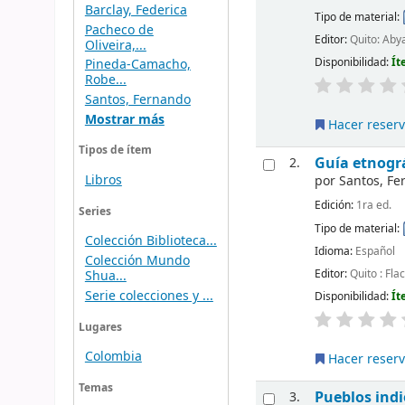
Barclay, Federica
Tipo de material:
Pacheco de
Editor:
Quito: Aby
Oliveira,...
Disponibilidad:
Ít
Pineda-Camacho,
Robe...
Santos, Fernando
Mostrar más
Hacer reser
Tipos de ítem
Guía etnográ
2.
Libros
por
Santos, F
Edición:
1ra ed.
Series
Tipo de material:
Colección Biblioteca...
Idioma:
Español
Colección Mundo
Editor:
Quito : Fla
Shua...
Serie colecciones y ...
Disponibilidad:
Ít
Lugares
Colombia
Hacer reser
Temas
Pueblos indi
3.