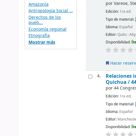
por
Varese, St
Amazonía
Antropología Social ...
Edición:
1ra ed.
Derechos de los
Tipo de material:
pueb...
Idioma:
Español
Economía regional
Editor:
Quito : Ab
Etnografía
Mostrar más
Disponibilidad:
Ít
Hacer reser
Relaciones i
4.
Quichua /
4
por
44 Congres
Edición:
1ra ed.
Tipo de material:
Idioma:
Español
Editor:
Manchester
Disponibilidad:
Ít