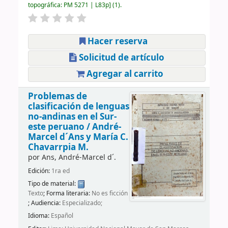
topográfica:
PM 5271 | L83p
(1).
Hacer reserva
Solicitud de artículo
Agregar al carrito
Problemas de
clasificación de lenguas
no-andinas en el Sur-
este peruano /
André-
Marcel d´Ans y María C.
Chavarrpia M.
por
Ans, André-Marcel d´.
Edición:
1ra ed
Tipo de material:
Texto
; Forma literaria:
No es ficción
; Audiencia:
Especializado;
Idioma:
Español