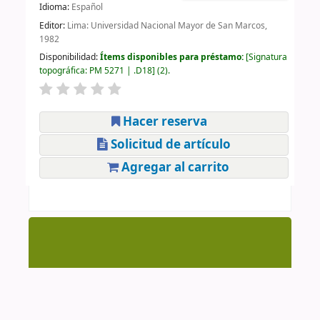
Idioma:
Español
Editor:
Lima: Universidad Nacional Mayor de San Marcos,
1982
Disponibilidad:
Ítems disponibles para préstamo:
Signatura
topográfica:
PM 5271 | .D18
(2).
Hacer reserva
Solicitud de artículo
Agregar al carrito
Centro de Documentación CAAAP | AV. Manuel
González Prada 626, Magdalena del Mar | (51-1)
4615223 Anexo 205 y 209 | cendoc@caaap.org.pe