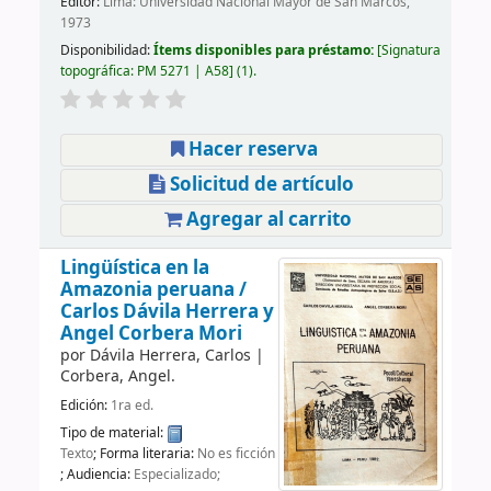
Editor:
Lima: Universidad Nacional Mayor de San Marcos,
1973
Disponibilidad:
Ítems disponibles para préstamo:
Signatura
topográfica:
PM 5271 | A58
(1).
Hacer reserva
Solicitud de artículo
Agregar al carrito
Lingüística en la
Amazonia peruana /
Carlos Dávila Herrera y
Angel Corbera Mori
por
Dávila Herrera, Carlos
|
Corbera, Angel.
Edición:
1ra ed.
Tipo de material:
Texto
; Forma literaria:
No es ficción
; Audiencia:
Especializado;