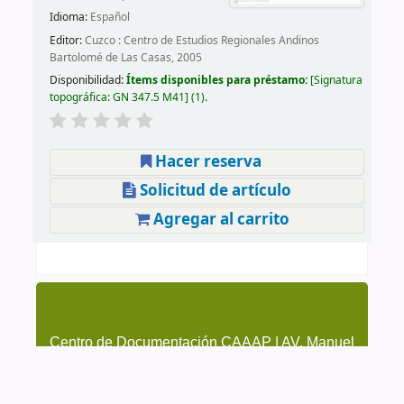
Idioma:
Español
Editor:
Cuzco : Centro de Estudios Regionales Andinos
Bartolomé de Las Casas, 2005
Disponibilidad:
Ítems disponibles para préstamo:
Signatura
topográfica:
GN 347.5 M41
(1).
Hacer reserva
Solicitud de artículo
Agregar al carrito
Centro de Documentación CAAAP | AV. Manuel
González Prada 626, Magdalena del Mar | (51-1)
4615223 Anexo 205 y 209 | cendoc@caaap.org.pe