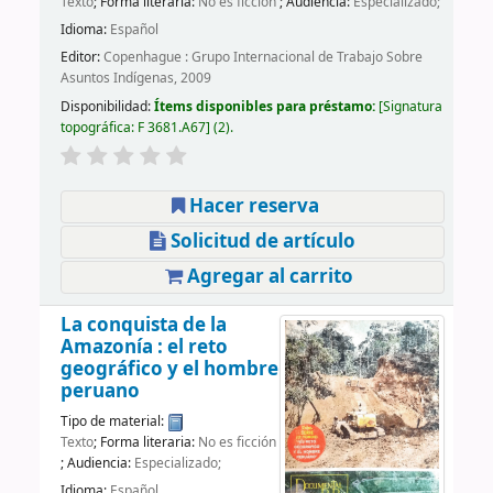
Texto
; Forma literaria:
No es ficción
; Audiencia:
Especializado;
Idioma:
Español
Editor:
Copenhague : Grupo Internacional de Trabajo Sobre
Asuntos Indígenas, 2009
Disponibilidad:
Ítems disponibles para préstamo:
Signatura
topográfica:
F 3681.A67
(2).
Hacer reserva
Solicitud de artículo
Agregar al carrito
La conquista de la
Amazonía : el reto
geográfico y el hombre
peruano
Tipo de material:
Texto
; Forma literaria:
No es ficción
; Audiencia:
Especializado;
Idioma:
Español