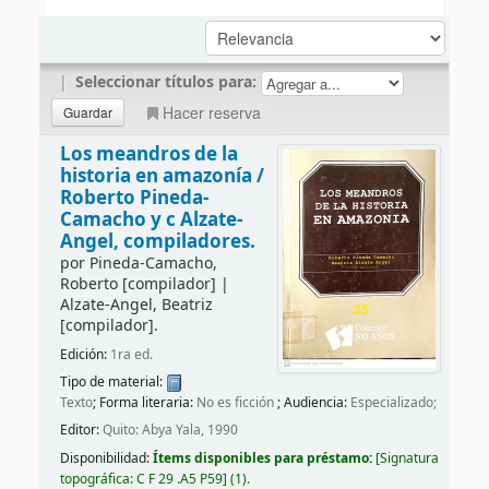
|
Seleccionar títulos para:
Hacer reserva
Los meandros de la
historia en amazonía /
Roberto Pineda-
Camacho y c Alzate-
Angel, compiladores.
por
Pineda-Camacho,
Roberto
[compilador]
|
Alzate-Angel, Beatriz
[compilador]
.
Edición:
1ra ed.
Tipo de material:
Texto
; Forma literaria:
No es ficción
; Audiencia:
Especializado;
Editor:
Quito: Abya Yala, 1990
Disponibilidad:
Ítems disponibles para préstamo:
Signatura
topográfica:
C F 29 .A5 P59
(1).