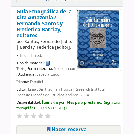
Guía Etnográfica de la
Alta Amazonía /
Fernando Santos y
Frederica Barclay,
editores
por
Santos, Fernando
[editor]
|
Barclay, Federica
[editor]
.
Edición:
1ra ed.
Tipo de material:
Texto
; Forma literaria:
No es ficción
; Audiencia:
Especializado;
Idioma:
Español
Editor:
Lima : Smithsonian Tropical Research Institute :
Instituto Francés de Estudios Andinos, 2004
Disponibilidad:
Ítems disponibles para préstamo:
Signatura
topográfica:
F 37.1 S21 V. 4
(2).
Hacer reserva