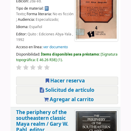
Edición:
2da ed.
Tipo de material:
Texto
; Forma literaria:
No es ficción
; Audiencia:
Especializado;
Idioma:
Español
Editor:
Quito : Ediciones Abya-Yala ,
1992
Acceso en línea:
ver documento
Disponibilidad:
Ítems disponibles para préstamo:
Signatura
topográfica:
E 46.26 R38
(1).
Hacer reserva
Solicitud de artículo
Agregar al carrito
The periphery of the
southeastern classic
Maya realm /
Gary W.
Pahl, editor