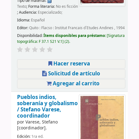
Tipo de material:
Texto
; Forma literaria:
No es ficción
; Audiencia:
Especializado;
Idioma:
Español
Editor:
Quito : Flacso : Institut Francais d´Etudes Andines , 1994
Disponibilidad:
Ítems disponibles para préstamo:
Signatura
topográfica:
F 37.1 S21 V.1
(2).
Hacer reserva
Solicitud de artículo
Agregar al carrito
Pueblos indios,
soberanía y globalismo
/
Stefano Varese,
coordinador
por
Varese, Stefano
[coordinador]
.
Edición:
1ra ed.