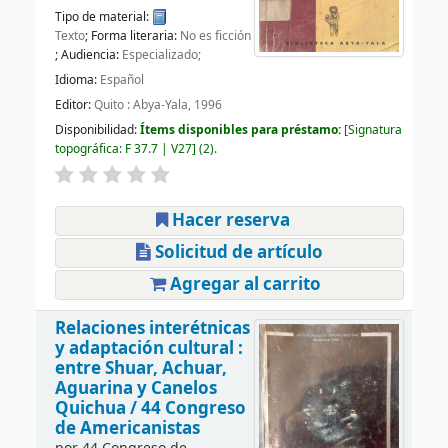
Tipo de material:
Texto
; Forma literaria:
No es ficción
; Audiencia:
Especializado;
Idioma:
Español
Editor:
Quito : Abya-Yala, 1996
Disponibilidad:
Ítems disponibles para préstamo:
Signatura
topográfica:
F 37.7 | V27
(2).
Hacer reserva
Solicitud de artículo
Agregar al carrito
Relaciones interétnicas
y adaptación cultural :
entre Shuar, Achuar,
Aguarina y Canelos
Quichua /
44 Congreso
de Americanistas