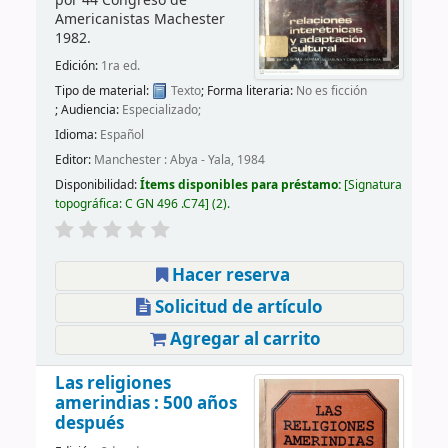
por
44 Congreso de
Americanistas
Machester
1982
.
Edición:
1ra ed.
Tipo de material:
Texto
; Forma literaria:
No es ficción
; Audiencia:
Especializado;
Idioma:
Español
Editor:
Manchester : Abya - Yala, 1984
Disponibilidad:
Ítems disponibles para préstamo:
Signatura
topográfica:
C GN 496 .C74
(2).
Hacer reserva
Solicitud de artículo
Agregar al carrito
Las religiones
amerindias : 500 años
después