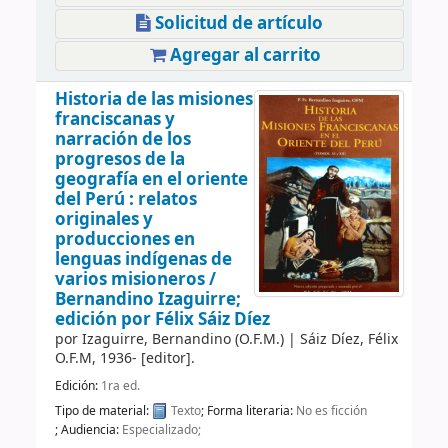
Solicitud de artículo
Agregar al carrito
Historia de las misiones
franciscanas y
narración de los
progresos de la
geografía en el oriente
del Perú : relatos
originales y
producciones en
lenguas indígenas de
varios misioneros /
Bernandino Izaguirre;
edición por Félix Sáiz Díez
por
Izaguirre, Bernandino (O.F.M.)
|
Sáiz Díez, Félix
O.F.M
, 1936-
[editor]
.
Edición:
1ra ed.
Tipo de material:
Texto
; Forma literaria:
No es ficción
; Audiencia:
Especializado;