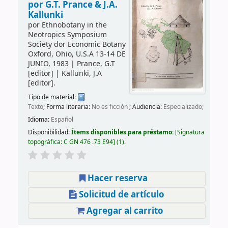
por G.T. Prance & J.A.
Kallunki
por
Ethnobotany in the
Neotropics Symposium
Society dor Economic Botany
Oxford, Ohio, U.S.A 13-14 DE
JUNIO, 1983
|
Prance, G.T
[editor]
|
Kallunki, J.A
[editor]
.
Tipo de material:
Texto
; Forma literaria:
No es ficción
; Audiencia:
Especializado;
Idioma:
Español
Disponibilidad:
Ítems disponibles para préstamo:
Signatura
topográfica:
C GN 476 .73 E94
(1).
Hacer reserva
Solicitud de artículo
Agregar al carrito