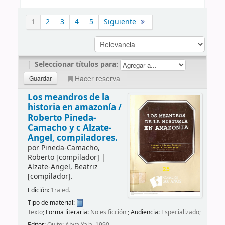
1
2
3
4
5
Siguiente
|
Seleccionar títulos para:
Hacer reserva
Los meandros de la
historia en amazonía /
Roberto Pineda-
Camacho y c Alzate-
Angel, compiladores.
por
Pineda-Camacho,
Roberto
[compilador]
|
Alzate-Angel, Beatriz
[compilador]
.
Edición:
1ra ed.
Tipo de material:
Texto
; Forma literaria:
No es ficción
; Audiencia:
Especializado;
Editor:
Quito: Abya Yala, 1990