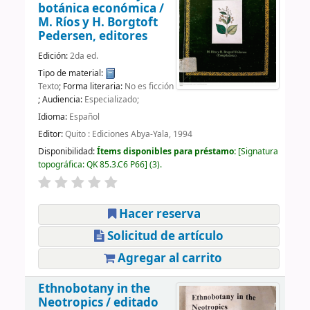
botánica económica /
M. Ríos y H. Borgtoft
Pedersen, editores
Edición:
2da ed.
Tipo de material:
Texto
; Forma literaria:
No es ficción
; Audiencia:
Especializado;
Idioma:
Español
Editor:
Quito : Ediciones Abya-Yala, 1994
Disponibilidad:
Ítems disponibles para préstamo:
Signatura
topográfica:
QK 85.3.C6 P66
(3).
Hacer reserva
Solicitud de artículo
Agregar al carrito
Ethnobotany in the
Neotropics /
editado