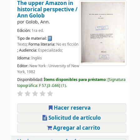
The upper Amazon in
historical perspective /
Ann Golob
por
Golob, Ann.
Edición:
1ra ed.
Tipo de material:
Texto
; Forma literaria:
No es ficción
; Audiencia:
Especializado;
Idioma:
Inglés
Editor:
New York : University of New
York, 1982
Disponibilidad:
Ítems disponibles para préstamo:
Signatura
topográfica:
F 57.J3 .G66
(1).
Hacer reserva
Solicitud de artículo
Agregar al carrito