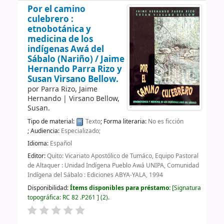
Por el camino
culebrero :
etnobotánica y
medicina de los
indígenas Awá del
Sábalo (Nariño) /
Jaime
Hernando Parra Rizo y
Susan Virsano Bellow.
por
Parra Rizo, Jaime
Hernando
|
Virsano Bellow,
Susan.
Tipo de material:
Texto
; Forma literaria:
No es ficción
; Audiencia:
Especializado;
Idioma:
Español
Editor:
Quito: Vicariato Apostólico de Tumáco, Equipo Pastoral
de Altaquer : Unidad Indígena Pueblo Awá UNIPA, Comunidad
Indígena del Sábalo : Ediciones ABYA-YALA, 1994
Disponibilidad:
Ítems disponibles para préstamo:
Signatura
topográfica:
RC 82 .P261
(2).