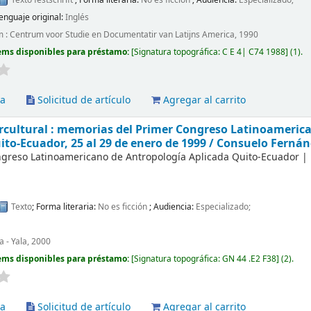
enguaje original:
Inglés
: Centrum voor Studie en Documentatir van Latijns America, 1990
ems disponibles para préstamo:
Signatura topográfica:
C E 4| C74 1988
(1).
va
Solicitud de artículo
Agregar al carrito
ercultural : memorias del Primer Congreso Latinoameric
ito-Ecuador, 25 al 29 de enero de 1999 /
Consuelo Fernán
greso Latinoamericano de Antropología Aplicada
Quito-Ecuador
|
Texto
; Forma literaria:
No es ficción
; Audiencia:
Especializado;
a - Yala, 2000
ems disponibles para préstamo:
Signatura topográfica:
GN 44 .E2 F38
(2).
va
Solicitud de artículo
Agregar al carrito