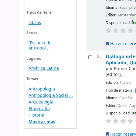
...
Idioma:
Español
L
Tipos de ítem
Editor:
Amsterdam 
Libros
Disponibilidad:
Ít
Series
(Escuela de
Hacer reser
antropol...
Diálogo int
2.
Lugares
Aplicada, Qu
América Latina
por
Primer Con
[editor]
.
Temas
Edición:
1ra ed.
Antropología
Tipo de material:
Antropología Social ...
Idioma:
Español
Arqueología
Editor:
Quito : Aby
Etnografía
Disponibilidad:
Ít
Historia
Mostrar más
Hacer reser