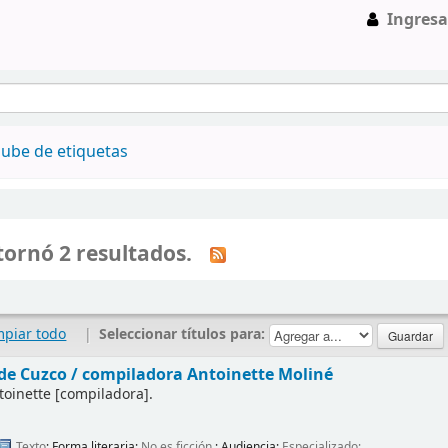
Ingresa
ube de etiquetas
ornó 2 resultados.
mpiar todo
|
Seleccionar títulos para:
de Cuzco /
compiladora Antoinette Moliné
toinette
[compiladora]
.
Texto
; Forma literaria:
No es ficción
; Audiencia:
Especializado;