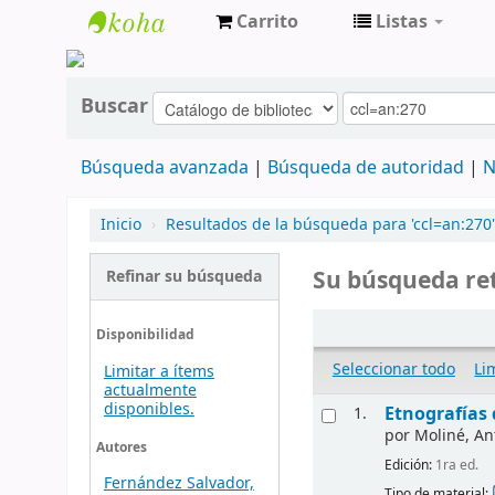
Carrito
Listas
cendoc
Buscar
Búsqueda avanzada
Búsqueda de autoridad
N
Inicio
›
Resultados de la búsqueda para 'ccl=an:270'
Su búsqueda ret
Refinar su búsqueda
Disponibilidad
Seleccionar todo
Li
Limitar a ítems
actualmente
disponibles.
Etnografías 
1.
por
Moliné, An
Autores
Edición:
1ra ed.
Fernández Salvador,
Tipo de material: