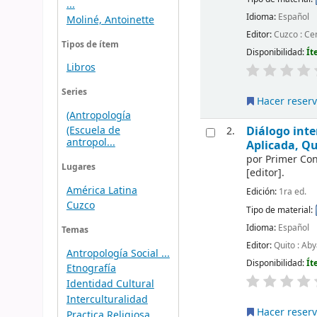
...
Idioma:
Español
Moliné, Antoinette
Editor:
Cuzco : Ce
Tipos de ítem
Disponibilidad:
Ít
Libros
Series
Hacer reser
(Antropología
Diálogo int
(Escuela de
2.
antropol...
Aplicada, Qu
por
Primer Con
Lugares
[editor]
.
América Latina
Edición:
1ra ed.
Cuzco
Tipo de material:
Idioma:
Español
Temas
Editor:
Quito : Aby
Antropología Social ...
Disponibilidad:
Ít
Etnografía
Identidad Cultural
Interculturalidad
Hacer reser
Practica Religiosa