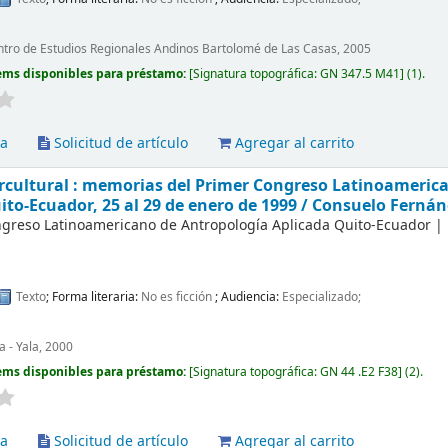
ntro de Estudios Regionales Andinos Bartolomé de Las Casas, 2005
ems disponibles para préstamo:
Signatura topográfica:
GN 347.5 M41
(1).
va
Solicitud de artículo
Agregar al carrito
ercultural : memorias del Primer Congreso Latinoameric
ito-Ecuador, 25 al 29 de enero de 1999 /
Consuelo Fernán
greso Latinoamericano de Antropología Aplicada
Quito-Ecuador
|
Texto
; Forma literaria:
No es ficción
; Audiencia:
Especializado;
a - Yala, 2000
ems disponibles para préstamo:
Signatura topográfica:
GN 44 .E2 F38
(2).
va
Solicitud de artículo
Agregar al carrito