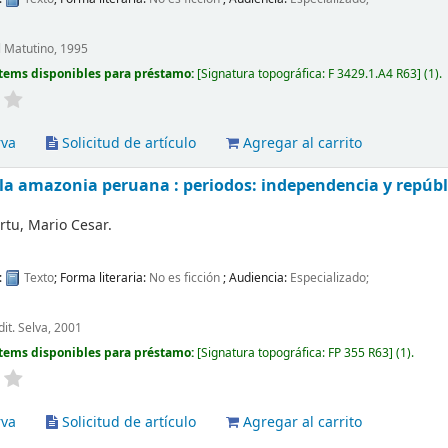
El Matutino, 1995
tems disponibles para préstamo:
Signatura topográfica:
F 3429.1.A4 R63
(1).
rva
Solicitud de artículo
Agregar al carrito
 la amazonia peruana : periodos: independencia y repúb
rtu, Mario Cesar.
:
Texto
; Forma literaria:
No es ficción
; Audiencia:
Especializado;
dit. Selva, 2001
tems disponibles para préstamo:
Signatura topográfica:
FP 355 R63
(1).
rva
Solicitud de artículo
Agregar al carrito