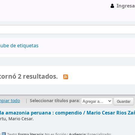
Ingresa
ube de etiquetas
ornó 2 resultados.
mpiar todo
|
Seleccionar títulos para:
e la amazonia peruana : compendio /
Mario Cesar Rios Za
rtu, Mario Cesar.
:
Texto
; Forma literaria:
No es ficción
; Audiencia:
Especializado;