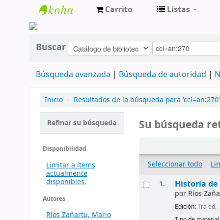
Carrito
Listas
cendoc
Buscar
Búsqueda avanzada
Búsqueda de autoridad
N
Inicio
›
Resultados de la búsqueda para 'ccl=an:270'
Su búsqueda ret
Refinar su búsqueda
Disponibilidad
Seleccionar todo
Li
Limitar a ítems
actualmente
disponibles.
Historia d
1.
por
Ríos Zaña
Autores
Edición:
1ra ed.
Ríos Zañartu, Mario
Tipo de material