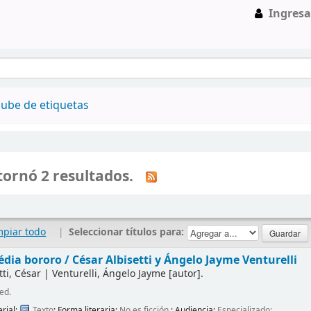
Ingresa
ube de etiquetas
ornó 2 resultados.
mpiar todo
|
Seleccionar títulos para:
édia bororo /
César Albisetti y Ángelo Jayme Venturelli
tti, César
|
Venturelli, Ángelo Jayme
[autor]
.
ed.
rial:
Texto
; Forma literaria:
No es ficción
; Audiencia:
Especializado;