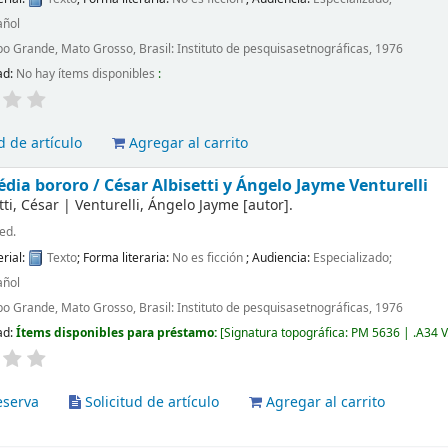
añol
 Grande, Mato Grosso, Brasil: Instituto de pesquisasetnográficas, 1976
ad:
No hay ítems disponibles
:
d de artículo
Agregar al carrito
édia bororo /
César Albisetti y Ángelo Jayme Venturelli
tti, César
|
Venturelli, Ángelo Jayme
[autor]
.
ed.
rial:
Texto
; Forma literaria:
No es ficción
; Audiencia:
Especializado;
añol
 Grande, Mato Grosso, Brasil: Instituto de pesquisasetnográficas, 1976
ad:
Ítems disponibles para préstamo:
Signatura topográfica:
PM 5636 | .A34 V
eserva
Solicitud de artículo
Agregar al carrito