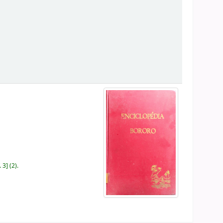
. 3
(2).