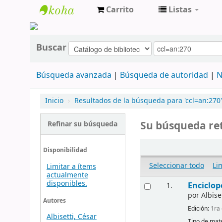
Carrito
Listas
cendoc
Buscar
Búsqueda avanzada
Búsqueda de autoridad
N
Inicio
›
Resultados de la búsqueda para 'ccl=an:270'
Su búsqueda ret
Refinar su búsqueda
Disponibilidad
Seleccionar todo
Li
Limitar a ítems
actualmente
disponibles.
Enciclop
1.
por
Albise
Autores
Edición:
1ra 
Albisetti, César
Tipo de mate