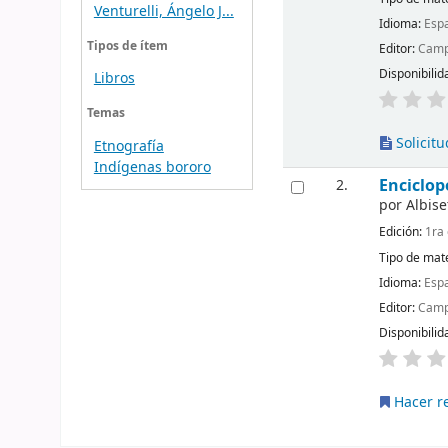
Venturelli, Ángelo J...
Idioma:
Esp
Tipos de ítem
Editor:
Campo
Disponibilid
Libros
Temas
Solicitu
Etnografía
Indígenas bororo
Enciclop
2.
por
Albise
Edición:
1ra 
Tipo de mate
Idioma:
Esp
Editor:
Campo
Disponibilid
Hacer r