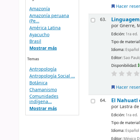
Hacer rese
Amazonía
Amazonía peruana
Linguagem, 
63.
(Pe...
por
Gnerre, M
América Latina
Edición:
1ra ed.
Ayacucho
Brasil
Tipo de material
Mostrar más
Idioma:
Español
Editor:
Sao Paulo
Temas
Disponibilidad:
Í
Antropología
Antropología Social ...
Botánica
Hacer rese
Chamanismo
Comunidades
El Nahuatl 
64.
indígena...
por
Lastra de
Mostrar más
Edición:
1ra ed.
Tipo de material
Idioma:
Español
Editor:
México D