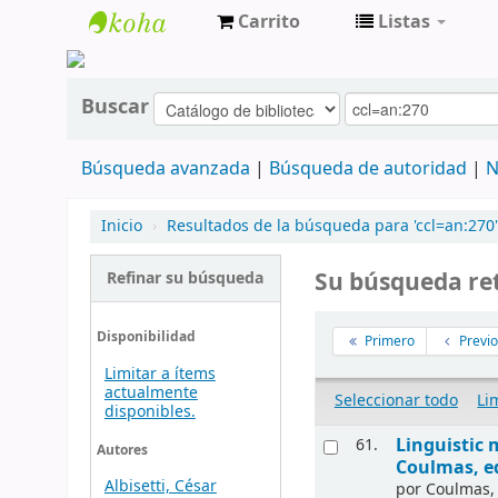
Carrito
Listas
cendoc
Buscar
Búsqueda avanzada
Búsqueda de autoridad
N
Inicio
›
Resultados de la búsqueda para 'ccl=an:270'
Su búsqueda re
Refinar su búsqueda
Disponibilidad
Primero
Previo
Limitar a ítems
actualmente
Seleccionar todo
Li
disponibles.
Linguistic 
61.
Autores
Coulmas, e
Albisetti, César
por
Coulmas, 