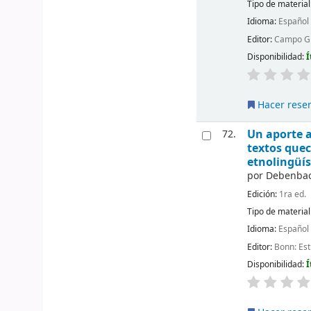
Tipo de material
Idioma:
Español
Editor:
Campo Gra
Disponibilidad:
Í
Hacer rese
Un aporte a
72.
textos quec
etnolingüís
por
Debenbac
Edición:
1ra ed.
Tipo de material
Idioma:
Español
Editor:
Bonn: Es
Disponibilidad:
Í