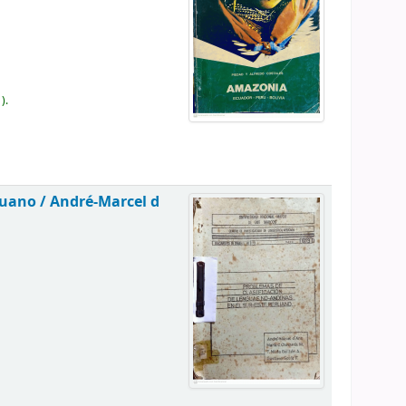
).
ruano /
André-Marcel d