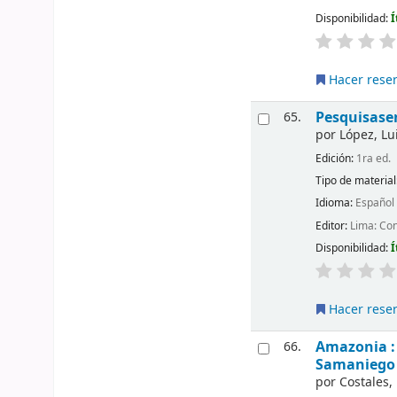
Disponibilidad:
Í
Hacer rese
Pesquisasen
65.
por
López, Lu
Edición:
1ra ed.
Tipo de material
Idioma:
Español
Editor:
Lima: Con
Disponibilidad:
Í
Hacer rese
Amazonia : 
66.
Samaniego
por
Costales,