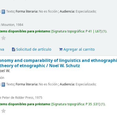
:
Texto
; Forma literaria:
No es ficción
; Audiencia:
Especializado;
: Mounton, 1984
tems disponibles para préstamo:
Signatura topográfica:
P 41 | L67
(1).
rva
Solicitud de artículo
Agregar al carrito
nomy and comparability of linguistics and ethnographic
theory of etnographic /
Noel W. Schutz
oel W.
ión
:
Texto
; Forma literaria:
No es ficción
; Audiencia:
Especializado;
he Peter de Ridder Press, 1975
tems disponibles para préstamo:
Signatura topográfica:
P 35 .S31
(1).