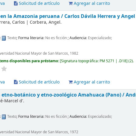
rva
Solicitud de artículo
Agregar al carrito
a en la Amazonia peruana /
Carlos Dávila Herrera y Angel
rrera, Carlos
|
Corbera, Angel.
:
Texto
; Forma literaria:
No es ficción
; Audiencia:
Especializado;
iversidad Nacional Mayor de San Marcos, 1982
tems disponibles para préstamo:
Signatura topográfica:
PM 5271 | .D18
(2).
rva
Solicitud de artículo
Agregar al carrito
s etno-botánico y etno-zoológico Amahuaca (Pano) /
And
é-Marcel d'.
:
Texto
; Forma literaria:
No es ficción
; Audiencia:
Especializado;
iversidad Nacional Mayor de San Marcos, 1972