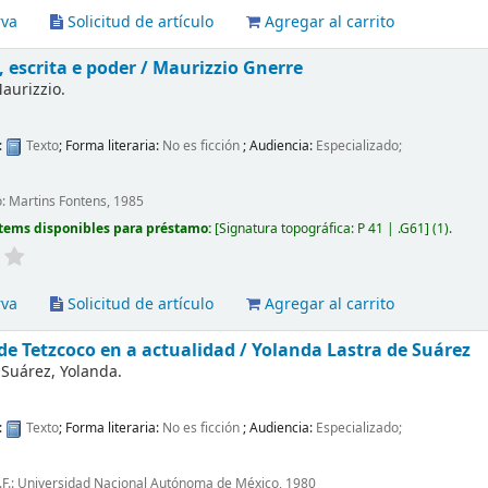
rva
Solicitud de artículo
Agregar al carrito
escrita e poder /
Maurizzio Gnerre
aurizzio.
:
Texto
; Forma literaria:
No es ficción
; Audiencia:
Especializado;
: Martins Fontens, 1985
tems disponibles para préstamo:
Signatura topográfica:
P 41 | .G61
(1).
rva
Solicitud de artículo
Agregar al carrito
de Tetzcoco en a actualidad /
Yolanda Lastra de Suárez
 Suárez, Yolanda.
:
Texto
; Forma literaria:
No es ficción
; Audiencia:
Especializado;
.F.: Universidad Nacional Autónoma de México, 1980