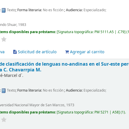
:
Texto
; Forma literaria:
No es ficción
; Audiencia:
Especializado;
undo Shuar, 1983
tems disponibles para préstamo:
Signatura topográfica:
PM 5111.A5 | .C79
(1
rva
Solicitud de artículo
Agregar al carrito
e clasificación de lenguas no-andinas en el Sur-este pe
a C. Chavarrpia M.
é-Marcel d´.
:
Texto
; Forma literaria:
No es ficción
; Audiencia:
Especializado;
iversidad Nacional Mayor de San Marcos, 1973
tems disponibles para préstamo:
Signatura topográfica:
PM 5271 | A58
(1).