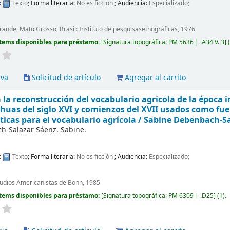
:
Texto
; Forma literaria:
No es ficción
; Audiencia:
Especializado;
nde, Mato Grosso, Brasil: Instituto de pesquisasetnográficas, 1976
tems disponibles para préstamo:
Signatura topográfica:
PM 5636 | .A34 V. 3
(
rva
Solicitud de artículo
Agregar al carrito
 la reconstrucción del vocabulario agricola de la época in
huas del siglo XVI y comienzos del XVII usados como fue
ticas para el vocabulario agrícola /
Sabine Debenbach-Sa
h-Salazar Sáenz, Sabine.
:
Texto
; Forma literaria:
No es ficción
; Audiencia:
Especializado;
tudios Americanistas de Bonn, 1985
tems disponibles para préstamo:
Signatura topográfica:
PM 6309 | .D25
(1).