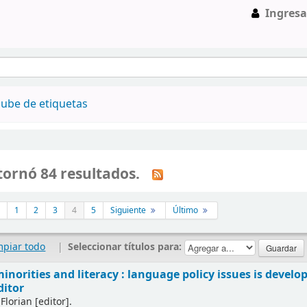
Ingresa
ube de etiquetas
tornó 84 resultados.
1
2
3
4
5
Siguiente
Último
mpiar todo
|
Seleccionar títulos para:
minorities and literacy : language policy issues is develo
ditor
Florian
[editor]
.