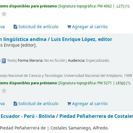
tems disponibles para préstamo:
Signatura topográfica:
PM 4062 | .L27
(1).
rva
Solicitud de artículo
Agregar al carrito
 lingüística andina /
Luis Enrique López, editor
is Enrique
[editor]
.
:
Texto
; Forma literaria:
No es ficción
; Audiencia:
Especializado;
sejo Nacional de Ciencia y Tecnología: Universidad Nacional del Antiplano, 1988
tems disponibles para préstamo:
Signatura topográfica:
PM 5271 | L83p
(1).
rva
Solicitud de artículo
Agregar al carrito
Ecuador - Perú - Bolivia /
Piedad Peñaherrera de Costales
 Piedad Peñaherrera de
|
Costales Samaniego, Alfredo.