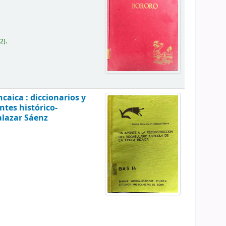
2).
caica : diccionarios y
ntes histórico-
lazar Sáenz