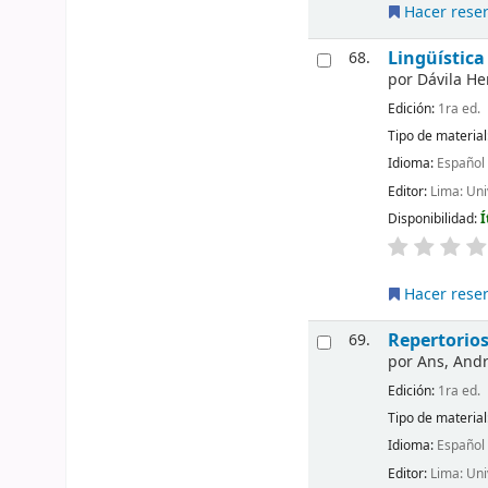
Hacer rese
Lingüístic
68.
por
Dávila He
Edición:
1ra ed.
Tipo de material
Idioma:
Español
Editor:
Lima: Un
Disponibilidad:
Í
Hacer rese
Repertorio
69.
por
Ans, Andr
Edición:
1ra ed.
Tipo de material
Idioma:
Español
Editor:
Lima: Un