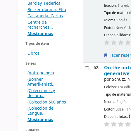
Barclay, Federica
Edición:
1ra ed.
Becker-donner, Etta
Tipo de material
Castaneda, Carlos
Idioma:
Inglés
Centre de
recherches...
Editor:
New York
Mostrar más
Disponibilidad:
Í
Tipos de ítem
Libros
Hacer rese
Series
On the auto
62.
(Antropología
generative 
por
Schutz, N
(Bonner
Amerikanisti...
Edición:
1ra edic
(Colecciones y
Tipo de material
docum...
(Colección 500 años
Idioma:
Inglés
(Colección de
Editor:
Lisse : T
Lengua...
Disponibilidad:
Í
Mostrar más
Lugares