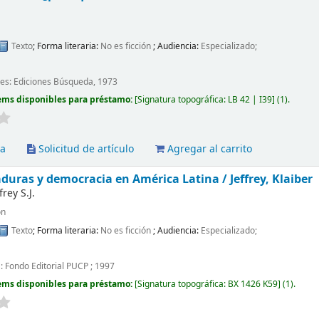
.
Texto
; Forma literaria:
No es ficción
; Audiencia:
Especializado;
es: Ediciones Búsqueda, 1973
ems disponibles para préstamo:
Signatura topográfica:
LB 42 | I39
(1).
va
Solicitud de artículo
Agregar al carrito
taduras y democracia en América Latina /
Jeffrey, Klaiber
frey S.J.
ón
Texto
; Forma literaria:
No es ficción
; Audiencia:
Especializado;
 : Fondo Editorial PUCP ; 1997
ems disponibles para préstamo:
Signatura topográfica:
BX 1426 K59
(1).