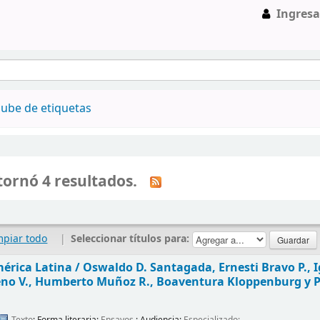
Ingresa
ube de etiquetas
ornó 4 resultados.
mpiar todo
|
Seleccionar títulos para:
érica Latina /
Oswaldo D. Santagada, Ernesti Bravo P., 
no V., Humberto Muñoz R., Boaventura Kloppenburg y 
Texto
; Forma literaria:
Ensayos
; Audiencia:
Especializado;