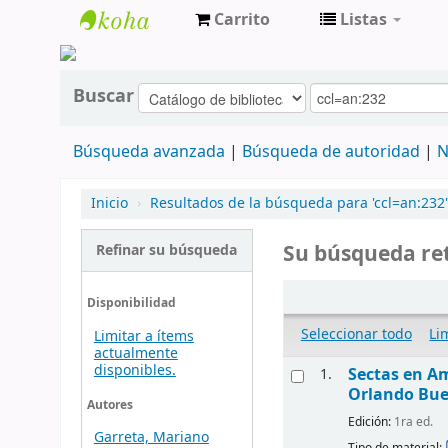
Carrito
Listas
cendoc
Buscar
Búsqueda avanzada
Búsqueda de autoridad
N
Inicio
›
Resultados de la búsqueda para 'ccl=an:232'
Su búsqueda ret
Refinar su búsqueda
Disponibilidad
Seleccionar todo
Li
Limitar a ítems
actualmente
disponibles.
Sectas en Am
1.
Orlando Bue
Autores
Edición:
1ra ed.
Garreta, Mariano
Tipo de material: