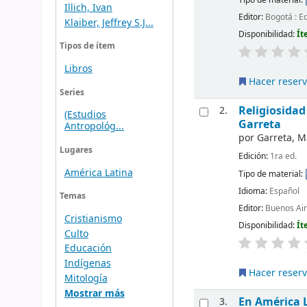
Illich, Ivan
Editor:
Bogotá : E
Klaiber, Jeffrey S.J...
Disponibilidad:
Ít
Tipos de ítem
Libros
Hacer reser
Series
Religiosida
2.
(Estudios
Garreta
Antropológ...
por
Garreta, M
Lugares
Edición:
1ra ed.
América Latina
Tipo de material:
Idioma:
Español
Temas
Editor:
Buenos Air
Cristianismo
Disponibilidad:
Ít
Culto
Educación
Indígenas
Hacer reser
Mitología
Mostrar más
En América L
3.