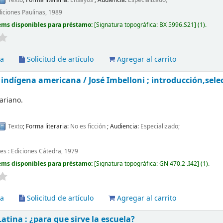
diciones Paulinas, 1989
ems disponibles para préstamo:
Signatura topográfica:
BX 5996.S21
(1).
va
Solicitud de artículo
Agregar al carrito
d indígena americana /
José Imbelloni ; introducción,sel
ariano.
Texto
; Forma literaria:
No es ficción
; Audiencia:
Especializado;
es : Ediciones Cátedra, 1979
ems disponibles para préstamo:
Signatura topográfica:
GN 470.2 .I42
(1).
va
Solicitud de artículo
Agregar al carrito
atina : ¿para que sirve la escuela?