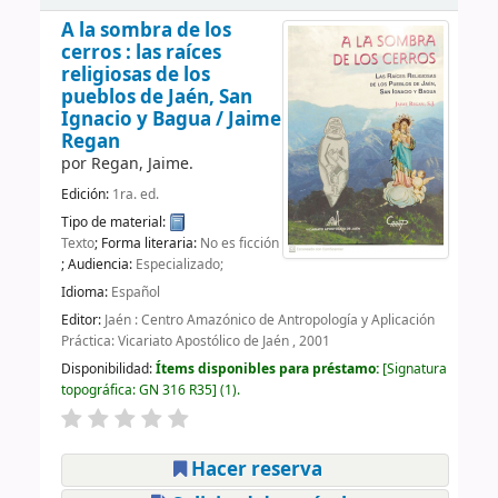
A la sombra de los
cerros : las raíces
religiosas de los
pueblos de Jaén, San
Ignacio y Bagua /
Jaime
Regan
por
Regan, Jaime.
Edición:
1ra. ed.
Tipo de material:
Texto
; Forma literaria:
No es ficción
; Audiencia:
Especializado;
Idioma:
Español
Editor:
Jaén : Centro Amazónico de Antropología y Aplicación
Práctica: Vicariato Apostólico de Jaén , 2001
Disponibilidad:
Ítems disponibles para préstamo:
Signatura
topográfica:
GN 316 R35
(1).
Hacer reserva