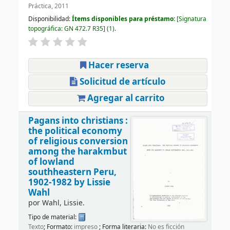
Práctica, 2011
Disponibilidad:
Ítems disponibles para préstamo:
Signatura
topográfica:
GN 472.7 R35
(1).
Hacer reserva
Solicitud de artículo
Agregar al carrito
Pagans into christians :
the political economy
of religious conversion
among the harakmbut
of lowland
southheastern Peru,
1902-1982
by Lissie
Wahl
por
Wahl, Lissie.
Tipo de material:
Texto
; Formato:
impreso
; Forma literaria:
No es ficción