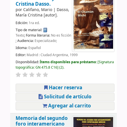
Cristina Dasso.
por
Califano, Mario
|
Dasso,
María Cristina
[autor]
.
Edición:
1ra ed.
Tipo de material:
Texto
; Forma literaria:
No es ficción
; Audiencia:
Especializado;
Idioma:
Español
Editor:
Madrid : Ciudad Argentina, 1999
Disponibilidad:
Ítems disponibles para préstamo:
Signatura
topográfica:
GN 475.8 C16
(2).
Hacer reserva
Solicitud de artículo
Agregar al carrito
Memoria del segundo
foro interamericano