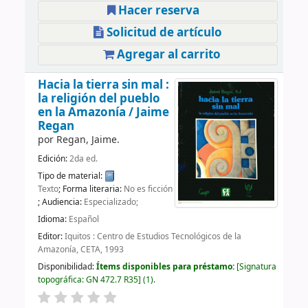
Hacer reserva
Solicitud de artículo
Agregar al carrito
Hacia la tierra sin mal :
la religión del pueblo
en la Amazonía /
Jaime
Regan
por
Regan, Jaime.
Edición:
2da ed.
Tipo de material:
Texto
; Forma literaria:
No es ficción
; Audiencia:
Especializado;
Idioma:
Español
Editor:
Iquitos : Centro de Estudios Tecnológicos de la
Amazonía, CETA, 1993
Disponibilidad:
Ítems disponibles para préstamo:
Signatura
topográfica:
GN 472.7 R35
(1).