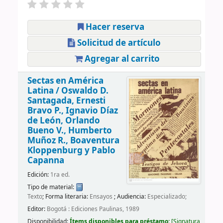
Hacer reserva
Solicitud de artículo
Agregar al carrito
Sectas en América
Latina /
Oswaldo D.
Santagada, Ernesti
Bravo P., Ignavio Díaz
de León, Orlando
Bueno V., Humberto
Muñoz R., Boaventura
Kloppenburg y Pablo
Capanna
Edición:
1ra ed.
Tipo de material:
Texto
; Forma literaria:
Ensayos
; Audiencia:
Especializado;
Editor:
Bogotá : Ediciones Paulinas, 1989
Disponibilidad:
Ítems disponibles para préstamo:
Signatura