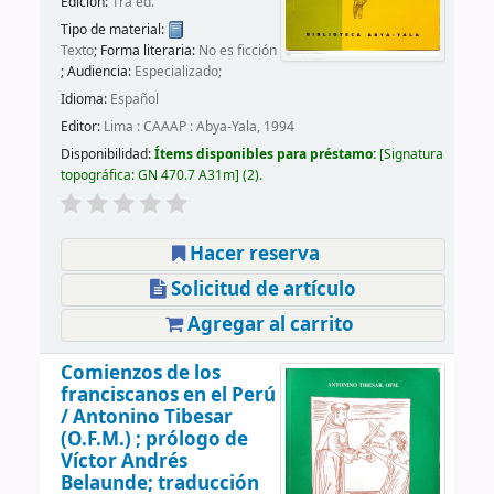
Edición:
1ra ed.
Tipo de material:
Texto
; Forma literaria:
No es ficción
; Audiencia:
Especializado;
Idioma:
Español
Editor:
Lima : CAAAP : Abya-Yala, 1994
Disponibilidad:
Ítems disponibles para préstamo:
Signatura
topográfica:
GN 470.7 A31m
(2).
Hacer reserva
Solicitud de artículo
Agregar al carrito
Comienzos de los
franciscanos en el Perú
/
Antonino Tibesar
(O.F.M.) ; prólogo de
Víctor Andrés
Belaunde; traducción