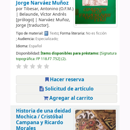
Jorge Narváez Muñoz
por
Tibesar, Antonino (O.F.M.)
|
Belaunde, Víctor Andrés
[prólogo]
|
Narváez Muñoz,
Jorge
[traductor]
.
Tipo de material:
Texto
; Forma literaria:
No es ficción
; Audiencia:
Especializado;
Idioma:
Español
Disponibilidad:
Ítems disponibles para préstamo:
Signatura
topográfica:
FP 118.F7 .T52
(2).
Hacer reserva
Solicitud de artículo
Agregar al carrito
Historia de una deidad
Mochica /
Cristóbal
Campana y Ricardo
Morales