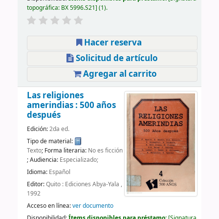
topográfica:
BX 5996.S21
(1).
Hacer reserva
Solicitud de artículo
Agregar al carrito
Las religiones
amerindias : 500 años
después
Edición:
2da ed.
Tipo de material:
Texto
; Forma literaria:
No es ficción
; Audiencia:
Especializado;
Idioma:
Español
Editor:
Quito : Ediciones Abya-Yala ,
1992
Acceso en línea:
ver documento
Disponibilidad:
Ítems disponibles para préstamo:
Signatura