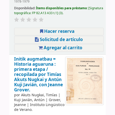
1978-1979
Disponibilidad:
Ítems disponibles para préstamo:
Signatura
topográfica:
FP 82.A13 A33 t.1
(3).
Hacer reserva
Solicitud de artículo
Agregar al carrito
Initik augmatbau =
Historia aguaruna :
primera etapa /
recopilada por Timías
Akuts Nugkai y Antún
Kuji Javián, con Jeanne
Grover.
por
Akuts Nugkai, Timías
|
Kuji Javián, Antún
|
Grover,
Jeanne
|
Instituto Lingüistico
de Verano.