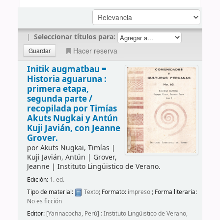
|
Seleccionar títulos para:
Hacer reserva
Initik augmatbau =
Historia aguaruna :
primera etapa,
segunda parte /
recopilada por Timías
Akuts Nugkai y Antún
Kuji Javián, con Jeanne
Grover.
por
Akuts Nugkai, Timías
|
Kuji Javián, Antún
|
Grover,
Jeanne
|
Instituto Lingüistico de Verano.
Edición:
1. ed.
Tipo de material:
Texto
; Formato:
impreso
; Forma literaria:
No es ficción
Editor:
[Yarinacocha, Perú] : Instituto Lingüistico de Verano,