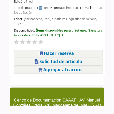
Edición:
1. ed.
Tipo de material:
Texto
; Formato:
impreso
; Forma literaria:
No es ficción
Editor:
[Yarinacocha, Perú] : Instituto Lingüistico de Verano,
1977
Disponibilidad:
Ítems disponibles para préstamo:
Signatura
topográfica:
FP 82.A13 A33H t.2
(1).
Hacer reserva
Solicitud de artículo
Agregar al carrito
Centro de Documentación CAAAP | AV. Manuel
González Prada 626, Magdalena del Mar | (51-1)
4615223 Anexo 205 y 209 | cendoc@caaap.org.pe