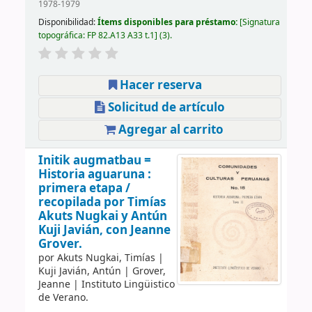
1978-1979
Disponibilidad:
Ítems disponibles para préstamo:
Signatura
topográfica:
FP 82.A13 A33 t.1
(3).
Hacer reserva
Solicitud de artículo
Agregar al carrito
Initik augmatbau =
Historia aguaruna :
primera etapa /
recopilada por Timías
Akuts Nugkai y Antún
Kuji Javián, con Jeanne
Grover.
por
Akuts Nugkai, Timías
|
Kuji Javián, Antún
|
Grover,
Jeanne
|
Instituto Lingüistico
de Verano.