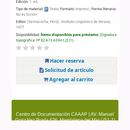
Edición:
1. ed.
Tipo de material:
Texto
; Formato:
impreso
; Forma literaria:
No es ficción
Editor:
[Yarinacocha, Perú] : Instituto Lingüistico de Verano,
1977
Disponibilidad:
Ítems disponibles para préstamo:
Signatura
topográfica:
FP 82.A13 A33H t.2
(1).
Hacer reserva
Solicitud de artículo
Agregar al carrito
Centro de Documentación CAAAP | AV. Manuel
González Prada 626, Magdalena del Mar | (51-1)
4615223 Anexo 205 y 209 | cendoc@caaap.org.pe