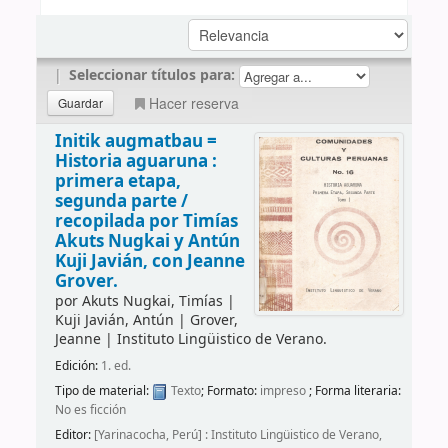
|
Seleccionar títulos para:
Hacer reserva
Initik augmatbau =
Historia aguaruna :
primera etapa,
segunda parte /
recopilada por Timías
Akuts Nugkai y Antún
Kuji Javián, con Jeanne
Grover.
por
Akuts Nugkai, Timías
|
Kuji Javián, Antún
|
Grover,
Jeanne
|
Instituto Lingüistico de Verano.
Edición:
1. ed.
Tipo de material:
Texto
; Formato:
impreso
; Forma literaria:
No es ficción
Editor:
[Yarinacocha, Perú] : Instituto Lingüistico de Verano,